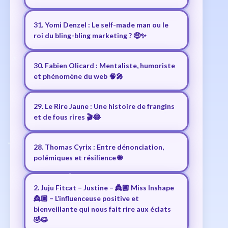
31. Yomi Denzel : Le self-made man ou le
roi du bling-bling marketing ? 🤑✨
30. Fabien Olicard : Mentaliste, humoriste
et phénomène du web 🧠🎤
29. Le Rire Jaune : Une histoire de frangins
et de fous rires 🎬😂
28. Thomas Cyrix : Entre dénonciation,
polémiques et résilience 🌐
2. Juju Fitcat – Justine – 👸🏼 Miss Inshape
👸🏼 – L’influenceuse positive et
bienveillante qui nous fait rire aux éclats
🤣😹