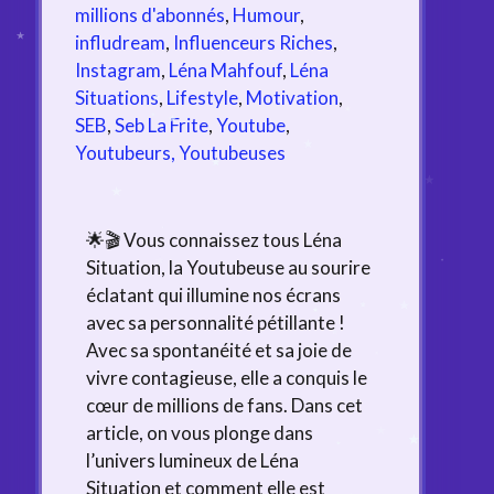
millions d'abonnés
,
Humour
,
infludream
,
Influenceurs Riches
,
Instagram
,
Léna Mahfouf
,
Léna
Situations
,
Lifestyle
,
Motivation
,
SEB
,
Seb La Frite
,
Youtube
,
Youtubeurs, Youtubeuses
🌟🎬 Vous connaissez tous Léna
Situation, la Youtubeuse au sourire
éclatant qui illumine nos écrans
avec sa personnalité pétillante !
Avec sa spontanéité et sa joie de
vivre contagieuse, elle a conquis le
cœur de millions de fans. Dans cet
article, on vous plonge dans
l’univers lumineux de Léna
Situation et comment elle est