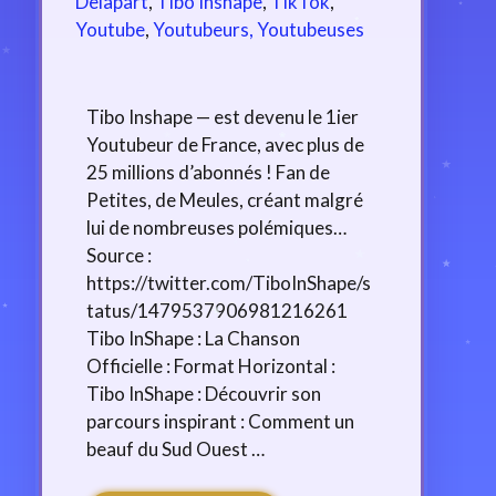
Delapart
,
Tibo Inshape
,
TikTok
,
Youtube
,
Youtubeurs, Youtubeuses
Tibo Inshape — est devenu le 1ier
Youtubeur de France, avec plus de
25 millions d’abonnés ! Fan de
Petites, de Meules, créant malgré
lui de nombreuses polémiques…
Source :
https://twitter.com/TiboInShape/s
tatus/1479537906981216261
Tibo InShape : La Chanson
Officielle : Format Horizontal :
Tibo InShape : Découvrir son
parcours inspirant : Comment un
beauf du Sud Ouest …