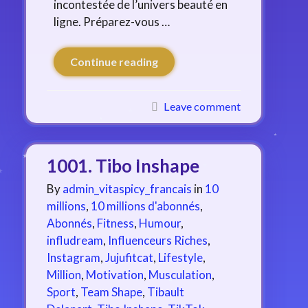
incontestée de l’univers beauté en
ligne. Préparez-vous …
Continue reading
Leave comment
1001. Tibo Inshape
By
admin_vitaspicy_francais
in
10
millions
,
10 millions d'abonnés
,
Abonnés
,
Fitness
,
Humour
,
infludream
,
Influenceurs Riches
,
Instagram
,
Jujufitcat
,
Lifestyle
,
Million
,
Motivation
,
Musculation
,
Sport
,
Team Shape
,
Tibault