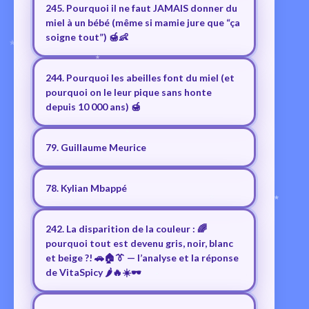
245. Pourquoi il ne faut JAMAIS donner du
miel à un bébé (même si mamie jure que “ça
soigne tout”) 🍯👶
244. Pourquoi les abeilles font du miel (et
pourquoi on le leur pique sans honte
depuis 10 000 ans) 🍯
79. Guillaume Meurice
78. Kylian Mbappé
242. La disparition de la couleur : 🌈
pourquoi tout est devenu gris, noir, blanc
et beige ?! 🚗🏠👔 — l’analyse et la réponse
de VitaSpicy 🌶️🔥☀️🕶️