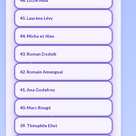
46. Lizzie Alba
45. Laurène Lévy
44. Misha et Alex
43. Roman Doduik
42. Romain Amengual
41. Ana Godefroy
40. Marc Rougé
39. Théophile Eliet