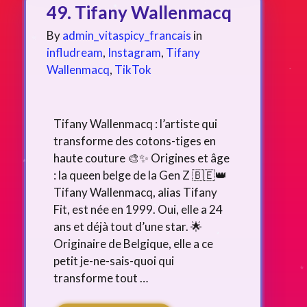
49. Tifany Wallenmacq
By
admin_vitaspicy_francais
in
infludream
,
Instagram
,
Tifany
Wallenmacq
,
TikTok
Tifany Wallenmacq : l’artiste qui
transforme des cotons-tiges en
haute couture 🎨✨ Origines et âge
: la queen belge de la Gen Z 🇧🇪👑
Tifany Wallenmacq, alias Tifany
Fit, est née en 1999. Oui, elle a 24
ans et déjà tout d’une star. 🌟
Originaire de Belgique, elle a ce
petit je-ne-sais-quoi qui
transforme tout …