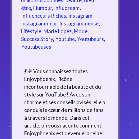
millions d'abonnés
,
beauté
,
Bien
être
,
Humour
,
infludream
,
Influenceurs Riches
,
Instagram
,
Instagrammeur, Instagrammeuse
,
Lifestyle
,
Marie Lopez
,
Mode
,
Success Story
,
Youtube
,
Youtubeurs,
Youtubeuses
💃🎉 Vous connaissez toutes
Enjoyphoenix, l’icône
incontournable de la beauté et du
style sur YouTube ! Avec son
charme et ses conseils avisés, elle a
conquis le cœur de millions de fans
à travers le monde. Dans cet
article, on vous raconte comment
Enjoyphoenix est devenue la reine