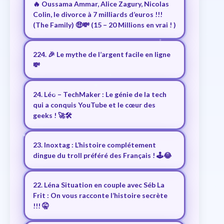
🔥 Oussama Ammar, Alice Zagury, Nicolas
Colin, le divorce à 7 milliards d’euros !!!
(The Family) 🤑💸 (15 – 20 Millions en vrai ! )
224. 🎉 Le mythe de l’argent facile en ligne
💸
24. Léo – TechMaker : Le génie de la tech
qui a conquis YouTube et le cœur des
geeks ! 🚀🛠️
23. Inoxtag : L’histoire complétement
dingue du troll préféré des Français ! 🕹️😂
22. Léna Situation en couple avec Séb La
Frit : On vous racconte l’histoire secrète
!!! 🤫