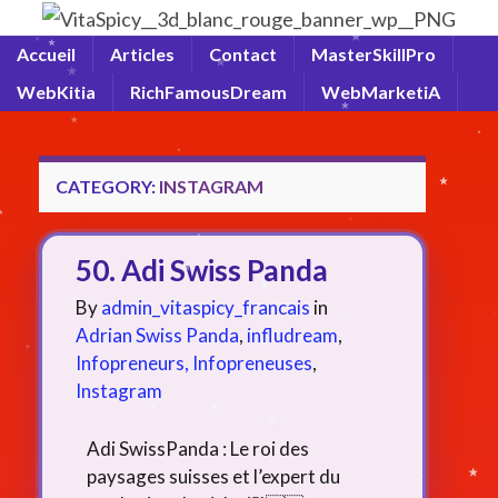
Accueil
Articles
Contact
MasterSkillPro
WebKitia
RichFamousDream
WebMarketiA
CATEGORY:
INSTAGRAM
50. Adi Swiss Panda
By
admin_vitaspicy_francais
in
Adrian Swiss Panda
,
infludream
,
Infopreneurs, Infopreneuses
,
Instagram
Adi SwissPanda : Le roi des
paysages suisses et l’expert du