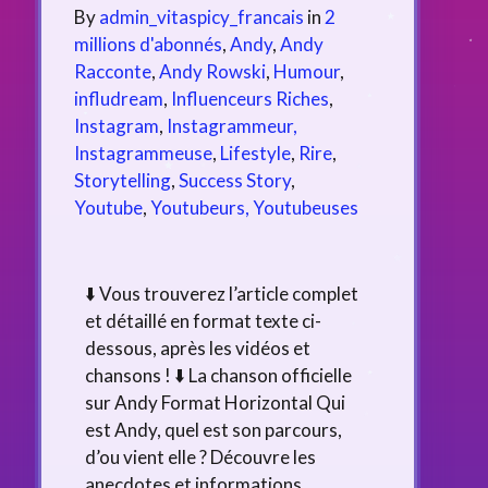
By
admin_vitaspicy_francais
in
2
millions d'abonnés
,
Andy
,
Andy
Racconte
,
Andy Rowski
,
Humour
,
infludream
,
Influenceurs Riches
,
Instagram
,
Instagrammeur,
Instagrammeuse
,
Lifestyle
,
Rire
,
Storytelling
,
Success Story
,
Youtube
,
Youtubeurs, Youtubeuses
⬇️ Vous trouverez l’article complet
et détaillé en format texte ci-
dessous, après les vidéos et
chansons ! ⬇️ La chanson officielle
sur Andy Format Horizontal Qui
est Andy, quel est son parcours,
d’ou vient elle ? Découvre les
anecdotes et informations