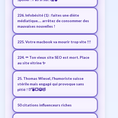
226. Infobésité (1) : faites une diète
médiatique…. arrêtez de consommer des
mauvaises nouvelles !
225. Votre macbook va mourir trop vite !!!
224. ⚰️ Ton vieux site SEO est mort. Place
au site vitrine ✨
25. Thomas Wiesel, l’humoriste suisse
stérile mais engagé qui provoque sans
pitié ! ⁉️💣💥😂🤣
50 citations influenceurs riches