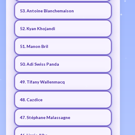
53. Antoine Blanchemaison
52. Kyan Khojandi
51. Manon Bril
50. Adi Swiss Panda
49. Tifany Wallenmacq
48. Cazdice
47. Stéphane Malassagne