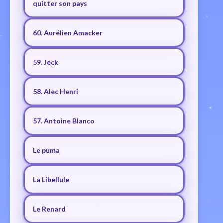
quitter son pays
60. Aurélien Amacker
59. Jeck
58. Alec Henri
57. Antoine Blanco
Le puma
La Libellule
Le Renard