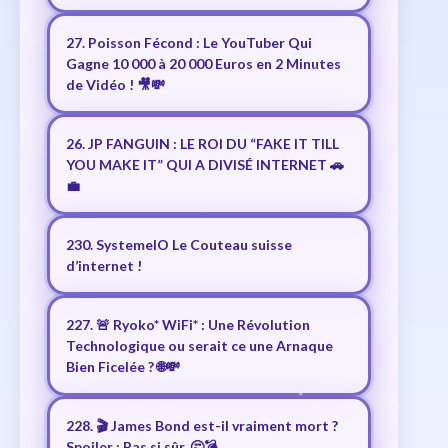
27. Poisson Fécond : Le YouTuber Qui
Gagne 10 000 à 20 000 Euros en 2 Minutes
de Vidéo ! 🎥💸
26. JP FANGUIN : LE ROI DU “FAKE IT TILL
YOU MAKE IT” QUI A DIVISÉ INTERNET 🚗
💼
230. SystemeIO Le Couteau suisse
d’internet !
227. 🚨 Ryoko* WiFi* : Une Révolution
Technologique ou serait ce une Arnaque
Bien Ficelée ? 🌐💸
228. 🎬 James Bond est-il vraiment mort ?
Spoiler : Pas si sûr. 🤔💣