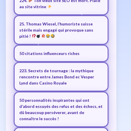
224.
Ton vieux site SEO est mort. Place
au site vitrine
25. Thomas Wiesel, l’humoriste suisse
stérile mais engagé qui provoque sans
pitié !
50 citations influenceurs riches
223. Secrets de tournage : la mythique
rencontre entre James Bond et Vesper
Lynd dans Casino Royale
50 personnalités inspirantes qui ont
d’abord essuyés des refus et des échecs, et
dû beaucoup perséverer, avant de
connaître le succès !