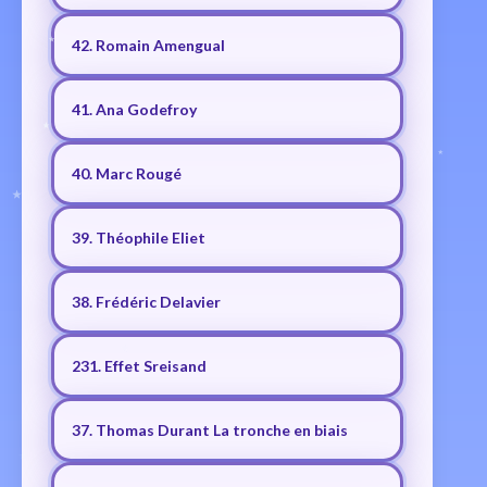
42. Romain Amengual
41. Ana Godefroy
40. Marc Rougé
39. Théophile Eliet
38. Frédéric Delavier
231. Effet Sreisand
37. Thomas Durant La tronche en biais