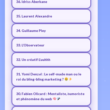
36. Idriss Aberkane
35. Laurent Alexandre
34. Guillaume Pley
33. L’Observateur
32. Un créatif Euuhhh
31. Yomi Denzel : Le self-made man ou le
roi du bling-bling marketing ?
30. Fabien Olicard : Mentaliste, humoriste
et phénomène du web