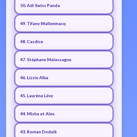
50. Adi Swiss Panda
49. Tifany Wallenmacq
48. Cazdice
47. Stéphane Malassagne
46. Lizzie Alba
45. Laurène Lévy
44. Misha et Alex
43. Roman Doduik