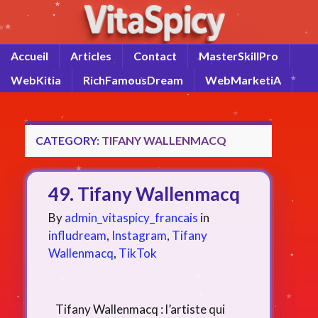
Accueil
Articles
Contact
MasterSkillPro
WebKitia
RichFamousDream
WebMarketiA
CATEGORY:
TIFANY WALLENMACQ
49. Tifany Wallenmacq
By
admin_vitaspicy_francais
in
infludream
,
Instagram
,
Tifany
Wallenmacq
,
TikTok
Tifany Wallenmacq : l’artiste qui