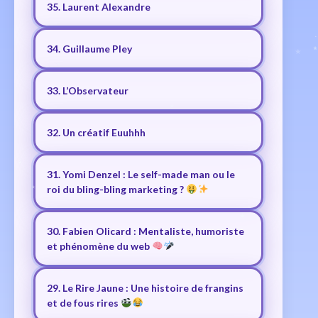
35. Laurent Alexandre
34. Guillaume Pley
33. L’Observateur
32. Un créatif Euuhhh
31. Yomi Denzel : Le self-made man ou le
roi du bling-bling marketing ?
30. Fabien Olicard : Mentaliste, humoriste
et phénomène du web
29. Le Rire Jaune : Une histoire de frangins
et de fous rires