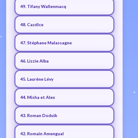
49. Tifany Wallenmacq
48. Cazdice
47. Stéphane Malassagne
46. Lizzie Alba
45. Laurène Lévy
44. Misha et Alex
43. Roman Doduik
42. Romain Amengual