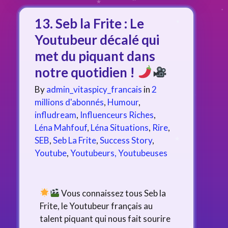
13. Seb la Frite : Le
Youtubeur décalé qui
met du piquant dans
notre quotidien !
By
admin_vitaspicy_francais
in
2
millions d'abonnés
,
Humour
,
infludream
,
Influenceurs Riches
,
Léna Mahfouf
,
Léna Situations
,
Rire
,
SEB
,
Seb La Frite
,
Success Story
,
Youtube
,
Youtubeurs, Youtubeuses
Vous connaissez tous Seb la
Frite, le Youtubeur français au
talent piquant qui nous fait sourire