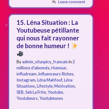
Leave comment
15. Léna Situation : La
Youtubeuse pétillante
qui nous fait rayonner
de bonne humeur !
By
admin_vitaspicy_francais
in
2
millions d'abonnés
,
Humour
,
infludream
,
Influenceurs Riches
,
Instagram
,
Léna Mahfouf
,
Léna
Situations
,
Lifestyle
,
Motivation
,
SEB
,
Seb La Frite
,
Youtube
,
Youtubeurs, Youtubeuses