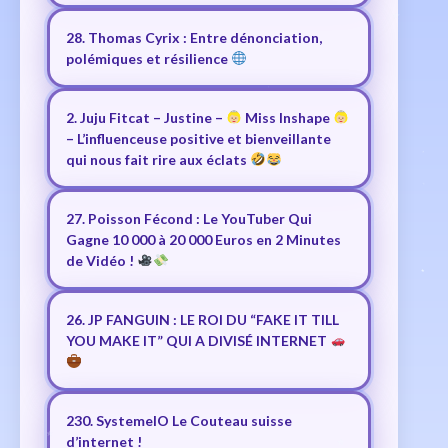
28. Thomas Cyrix : Entre dénonciation,
polémiques et résilience
2. Juju Fitcat – Justine –
Miss Inshape
– L’influenceuse positive et bienveillante
qui nous fait rire aux éclats
27. Poisson Fécond : Le YouTuber Qui
Gagne 10 000 à 20 000 Euros en 2 Minutes
de Vidéo !
26. JP FANGUIN : LE ROI DU “FAKE IT TILL
YOU MAKE IT” QUI A DIVISÉ INTERNET
230. SystemeIO Le Couteau suisse
d’internet !