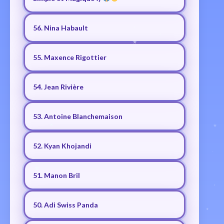
56. Nina Habault
55. Maxence Rigottier
54. Jean Rivière
53. Antoine Blanchemaison
52. Kyan Khojandi
51. Manon Bril
50. Adi Swiss Panda