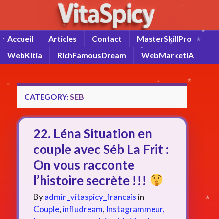
Accueil
Articles
Contact
MasterSkillPro
WebKitia
RichFamousDream
WebMarketiA
CATEGORY:
SEB
22. Léna Situation en
couple avec Séb La Frit :
On vous racconte
l’histoire secrète !!!
By
admin_vitaspicy_francais
in
Couple
,
infludream
,
Instagrammeur,