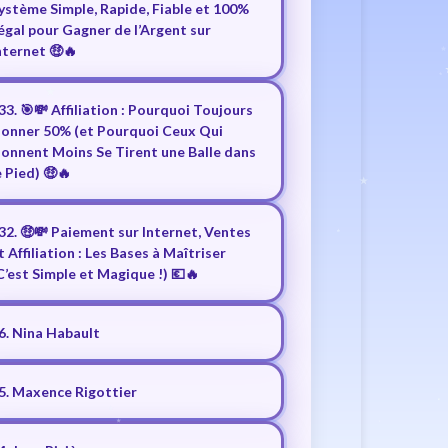
ystème Simple, Rapide, Fiable et 100%
égal pour Gagner de l’Argent sur
nternet 🤑🔥
33. 🎯💸 Affiliation : Pourquoi Toujours
onner 50% (et Pourquoi Ceux Qui
onnent Moins Se Tirent une Balle dans
e Pied) 🤑🔥
32. 🤑💸 Paiement sur Internet, Ventes
t Affiliation : Les Bases à Maîtriser
C’est Simple et Magique !) 💶🔥
6. Nina Habault
5. Maxence Rigottier