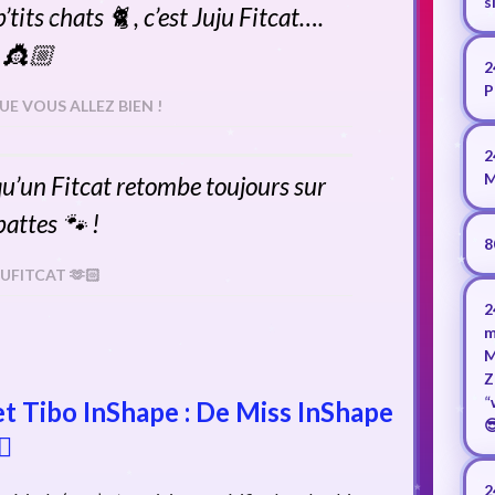
s
’tits chats 🐈 , c’est Juju Fitcat….
👸🏼
2
P
UE VOUS ALLEZ BIEN !
2
M
 qu’un Fitcat retombe toujours sur
pattes 🐾 !
8
JUFITCAT 🫶🏻
2
m

M
Z
“
 et Tibo InShape : De Miss InShape

♂️
2