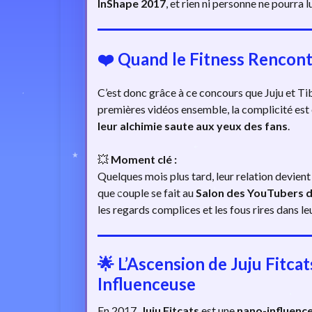
InShape 2017
, et rien ni personne ne pourra l
❤️
Quand le Fitness Rencont
C’est donc grâce à ce concours que Juju et Tib
premières vidéos ensemble, la complicité est é
leur alchimie saute aux yeux des fans
.
💥
Moment clé :
Quelques mois plus tard, leur relation devient
que couple se fait au
Salon des YouTubers 
les regards complices et les fous rires dans l
🌟
L’Ascension de Juju Fitca
Influenceuse
En 2017,
Juju Fitcats
est une
nano-influenc