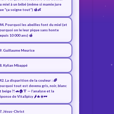
u miel à un bébé (même si mamie jure
ue “ça soigne tout”) 🍯👶
44. Pourquoi les abeilles font du miel (et
ourquoi on le leur pique sans honte
epuis 10 000 ans) 🍯
9. Guillaume Meurice
8. Kylian Mbappé
42. La disparition de la couleur : 🌈
ourquoi tout est devenu gris, noir, blanc
t beige ?! 🚗🏠👔 — l’analyse et la
éponse de VitaSpicy 🌶️🔥☀️🕶️
7. Jésus-Christ