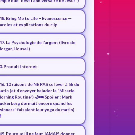
imple que “c’est l’anniversaire de Jésus”)
48. Bring Me to Life – Evanescence —
aroles et explications du clip
47. La Psychologie de l’argent (livre de
organ Housel )
0. Produit Internet
46. 10 raisons de NE PAS se lever à 5h du
atin (et d’envoyer balader la “Miracle
orning Routine”) 🌙💤(Spoiler : Mark
uckerberg dormait encore quand les
winners” faisaient leur yoga du matin)

45. Pourquoi il ne faut JAMAIS donner