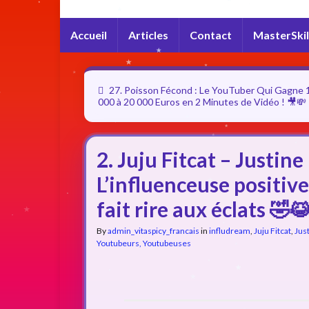
Accueil
Articles
Contact
MasterSkil
27. Poisson Fécond : Le YouTuber Qui Gagne 
000 à 20 000 Euros en 2 Minutes de Vidéo ! 🎥💸
2. Juju Fitcat – Justin
L’influenceuse positive
fait rire aux éclats 🤣
By
admin_vitaspicy_francais
in
infludream
,
Juju Fitcat
,
Jus
Youtubeurs, Youtubeuses