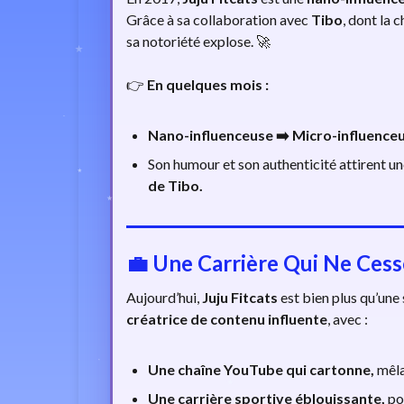
Grâce à sa collaboration avec
Tibo
, dont la 
sa notoriété explose. 🚀
👉
En quelques mois :
Nano-influenceuse ➡️ Micro-influenceu
Son humour et son authenticité attirent un
de Tibo.
💼
Une Carrière Qui Ne Cesse
Aujourd’hui,
Juju Fitcats
est bien plus qu’une
créatrice de contenu influente
, avec :
Une chaîne YouTube qui cartonne,
mêlan
Une carrière sportive éblouissante,
por