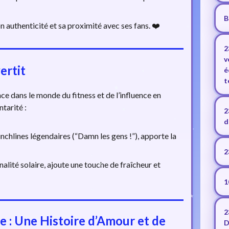
B
n authenticité et sa proximité avec ses fans. ❤️
2
v
ertit
é
t
ce dans le monde du fitness et de l’influence en
tarité :
2
d
nchlines légendaires (“Damn les gens !”), apporte la
2
lité solaire, ajoute une touche de fraîcheur et
1
2
e : Une Histoire d’Amour et de
D