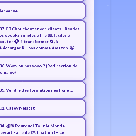
ienvenue
37. ❤️‍🔥 Chouchoutez vos clients ! Rendez
os ebooks simples à lire 📖, faciles à
couter 🎧, à transformer 🔄, à
élécharger ⬇️… pas comme Amazon. 😤
36. Www ou pas www ? (Redirection de
omaine)
35. Vendre des formations en ligne …
01. Casey Neistat
34. 💰🎯 Pourquoi Tout le Monde
evrait Faire de l’Affiliation ! – Le