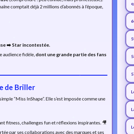
q
chaîne comptait déjà 2 millions d’abonnés à l’époque,
6
5
se ➡️ Star incontestée.
e audience fidèle,
dont une grande partie des fans
5
5
 de Briller
L
 simple “Miss InShape”. Elle s’est imposée comme une
L
t fitness, challenges fun et réflexions inspirantes. 🎥
L
tée par ses collaborations avec des marques et ses