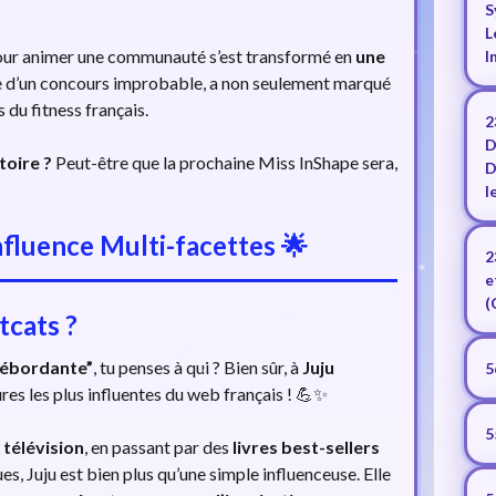
S
L
 pour animer une communauté s’est transformé en
une
I
e d’un concours improbable, a non seulement marqué
s du fitness français.
2
D
toire ?
Peut-être que la prochaine Miss InShape sera,
D
l
’Influence Multi-facettes 🌟
2
e
(
tcats ?
 débordante”
, tu penses à qui ? Bien sûr, à
Juju
5
gures les plus influentes du web français ! 💪✨
5
a
télévision
, en passant par des
livres best-sellers
, Juju est bien plus qu’une simple influenceuse. Elle