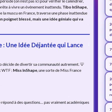
ériode (on n’est pas ici pour vérifier le calendrier,
d
pprête à vivre un événement inattendu.
Tibo InShape
,
q
 de la muscu en France, traverse une phase inattendue
un poignet blessé, mais une idée géniale qui va
2
p
d
 : Une Idée Déjantée qui Lance
7
o décide de divertir sa communauté autrement. 💡
7
t WTF :
Miss InShape
, une sorte de Miss France
2
p
e
r
le répond à des questions… pas vraiment académiques
7