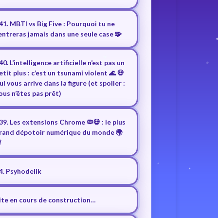
41. MBTI vs Big Five : Pourquoi tu ne
entreras jamais dans une seule case 🧩
40. L’intelligence artificielle n’est pas un
etit plus : c’est un tsunami violent 🌊 💀
ui vous arrive dans la figure (et spoiler :
ous n’êtes pas prêt)
39. Les extensions Chrome 🦠💀 : le plus
rand dépotoir numérique du monde 🌍
️
4. Psyhodelik
ite en cours de construction…