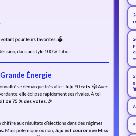
2
r
”
votant pour leurs favorites. 🗳️
2
p
érision, dans un style 100 % Tibo.
q
v
e, Grande Énergie
2
g
onnalité se démarque très vite :
Juju Fitcats
. 🤩 Avec
🗑
rdante, elle éclipse rapidement ses rivales. À tel
if de 75 % des votes
. 🎉
6
chiffre aux résultats d’élections dans des régimes
S
ins. Mais polémique ou non,
Juju est couronnée Miss