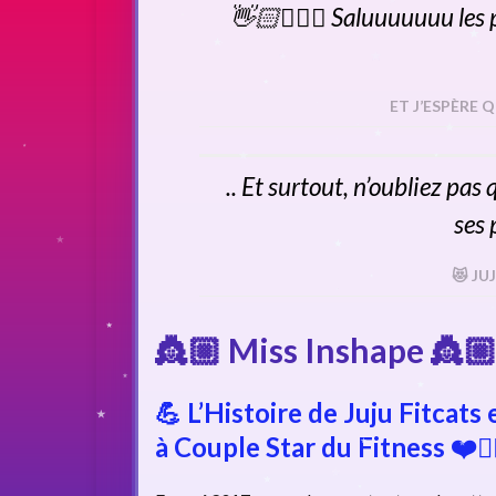
👋🏻🙋🏼‍♀️ Saluuuuuuu les p
ET J’ESPÈRE Q
.. Et surtout, n’oubliez pas
ses 
😻 JU
👸🏼 Miss Inshape 👸
💪
L’Histoire de Juju Fitcats
à Couple Star du Fitness
❤️🏋️‍