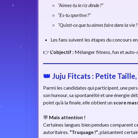
“Aimes-tu le riz dinde ?”
“Es-tu sportive ?”
“Qu’est-ce que tu aimes faire dans la vie ?
Les fans suivent les étapes du concours en 
👉
L’objectif :
Mélanger fitness, fun et auto-d
👑
Juju Fitcats : Petite Taill
Parmi les candidates qui participent, une pers
son humour, sa spontanéité et une énergie débo
point qu’à la finale, elle obtient un
score mass
💬
Mais attention !
Certaines langues bien pendues comparent ce 
autoritaires.
“Truquage !”
, plaisantent certa