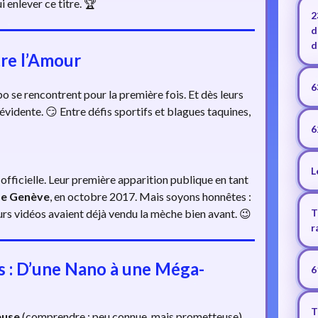
ui enlever ce titre. 🏆
2
d
d
re l’Amour
6
o se rencontrent pour la première fois. Et dès leurs
vidente. 😏 Entre défis sportifs et blagues taquines,
6
L
 officielle. Leur première apparition publique en tant
de Genève
, en octobre 2017. Mais soyons honnêtes :
eurs vidéos avaient déjà vendu la mèche bien avant. 😉
T
r
ts : D’une Nano à une Méga-
6
T
euse
(comprendre : peu connue, mais prometteuse).