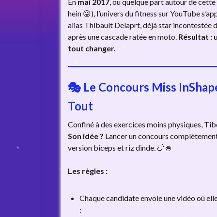
En
mai 2017
, ou quelque part autour de cette p
hein 😜), l’univers du fitness sur YouTube s’a
alias Thibault Delaprt, déjà star incontestée
après une cascade ratée en moto.
Résultat : 
tout changer.
🎭
Le Concours Miss InShape
Tout
Confiné à des exercices moins physiques, Tib
Son idée ?
Lancer un concours complètemen
version biceps et riz dinde. 🍗🍚
Les règles :
Chaque candidate envoie une vidéo où el
: