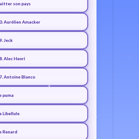
uitter son pays
0. Aurélien Amacker
9. Jeck
8. Alec Henri
7. Antoine Blanco
e puma
a Libellule
e Renard