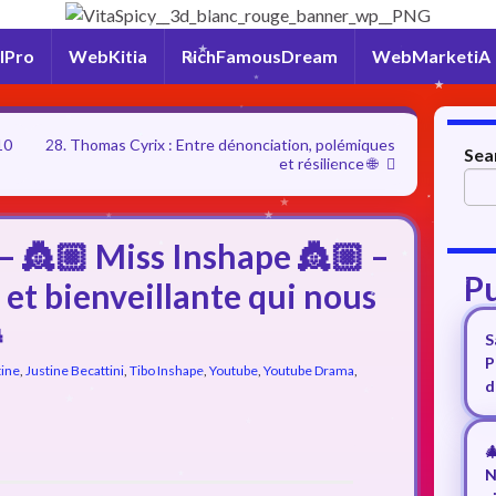
lPro
WebKitia
RichFamousDream
WebMarketiA
10
28. Thomas Cyrix : Entre dénonciation, polémiques
Sea
et résilience 🌐
e – 👸🏼 Miss Inshape 👸🏼 –
Pu
 et bienveillante qui nous

S
P
tine
,
Justine Becattini
,
Tibo Inshape
,
Youtube
,
Youtube Drama
,
d

N