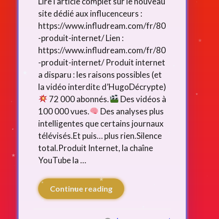
Lire l’article complet sur le nouveau
site dédié aux influcenceurs :
https://www.infludream.com/fr/80
-produit-internet/ Lien :
https://www.infludream.com/fr/80
-produit-internet/ Produit internet
a disparu : les raisons possibles (et
la vidéo interdite d’HugoDécrypte)
72 000 abonnés.
Des vidéos à
100 000 vues.
Des analyses plus
intelligentes que certains journaux
télévisés.Et puis… plus rien.Silence
total.Produit Internet, la chaîne
YouTube la …
Continue reading