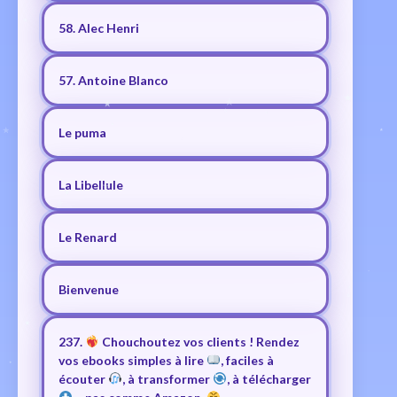
58. Alec Henri
57. Antoine Blanco
Le puma
La Libellule
Le Renard
Bienvenue
237.
Chouchoutez vos clients ! Rendez
vos ebooks simples à lire
, faciles à
écouter
, à transformer
, à télécharger