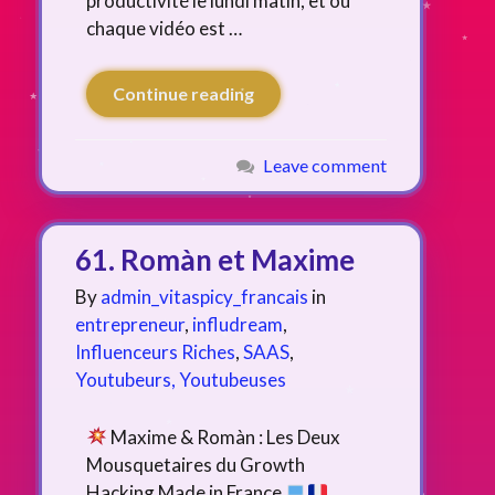
productivité le lundi matin, et où
chaque vidéo est …
Continue reading
Leave comment
61. Romàn et Maxime
By
admin_vitaspicy_francais
in
entrepreneur
,
infludream
,
Influenceurs Riches
,
SAAS
,
Youtubeurs, Youtubeuses
Maxime & Romàn : Les Deux
Mousquetaires du Growth
Hacking Made in France