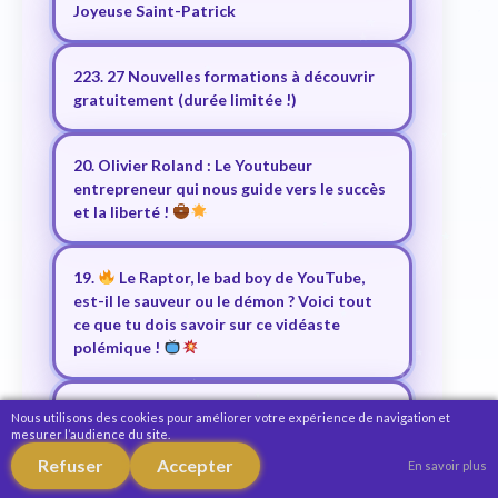
Joyeuse Saint-Patrick
223. 27 Nouvelles formations à découvrir
gratuitement (durée limitée !)
20. Olivier Roland : Le Youtubeur
entrepreneur qui nous guide vers le succès
et la liberté !
19.
Le Raptor, le bad boy de YouTube,
est-il le sauveur ou le démon ? Voici tout
ce que tu dois savoir sur ce vidéaste
polémique !
18. Andy Raconte : de Miss France à Jésus-
Nous utilisons des cookies pour améliorer votre expérience de navigation et
Christ, le glow-up spirituel qui a secoué
mesurer l’audience du site.
YouTube
Refuser
Accepter
En savoir plus