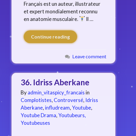
Français est un auteur, illustrateur
et expert mondialement reconnu
en anatomie musculaire.
Il …
Continue reading
Leave comment
36. Idriss Aberkane
By
admin_vitaspicy_francais
in
Complotistes
,
Controversé
,
Idriss
Aberkane
,
infludream
,
Youtube
,
Youtube Drama
,
Youtubeurs,
Youtubeuses