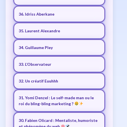
36. Idriss Aberkane
35. Laurent Alexandre
34. Guillaume Pley
33. L’Observateur
32. Un créatif Euuhhh
31. Yomi Denzel : Le self-made man ou le
roi du bling-bling marketing ?
30. Fabien Olicard : Mentaliste, humoriste
et phénomène du web