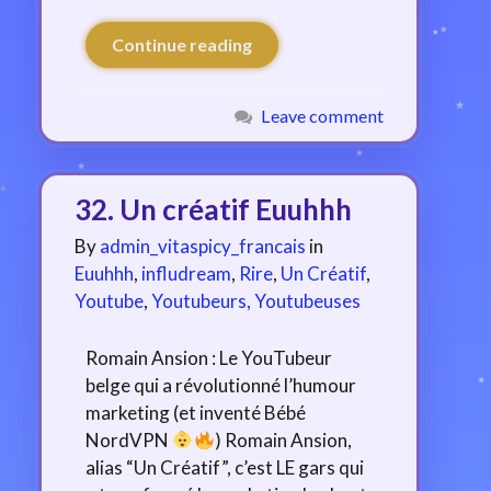
Continue reading
Leave comment
32. Un créatif Euuhhh
By
admin_vitaspicy_francais
in
Euuhhh
,
infludream
,
Rire
,
Un Créatif
,
Youtube
,
Youtubeurs, Youtubeuses
Romain Ansion : Le YouTubeur
belge qui a révolutionné l’humour
marketing (et inventé Bébé
NordVPN
) Romain Ansion,
alias “Un Créatif”, c’est LE gars qui