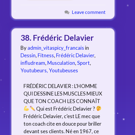
Leave comment
38. Frédéric Delavier
By
admin_vitaspicy_francais
in
Dessin
,
Fitness
,
Frédéric Delavier
,
infludream
,
Musculation
,
Sport
,
Youtubeurs, Youtubeuses
FRÉDÉRIC DELAVIER : L’HOMME
QUI DESSINE LES MUSCLES MIEUX
QUE TON COACH LES CONNAÎT
Qui est Frédéric Delavier ?
Frédéric Delavier, c’est LE mec que
ton coach cite en douce pour briller
devant ses clients. Né en 1967, ce