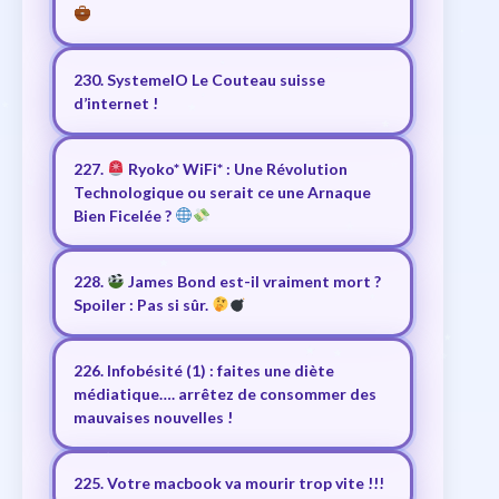
230. SystemeIO Le Couteau suisse
d’internet !
227.
Ryoko* WiFi* : Une Révolution
Technologique ou serait ce une Arnaque
Bien Ficelée ?
228.
James Bond est-il vraiment mort ?
Spoiler : Pas si sûr.
226. Infobésité (1) : faites une diète
médiatique…. arrêtez de consommer des
mauvaises nouvelles !
225. Votre macbook va mourir trop vite !!!