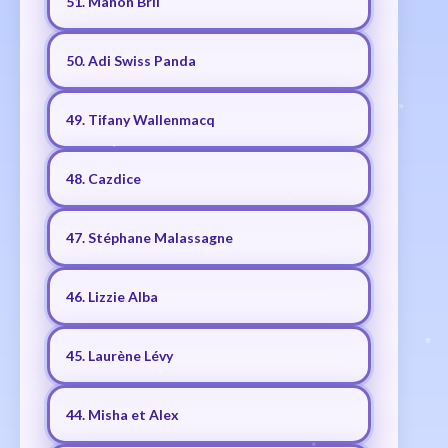
51. Manon Bril
50. Adi Swiss Panda
49. Tifany Wallenmacq
48. Cazdice
47. Stéphane Malassagne
46. Lizzie Alba
45. Laurène Lévy
44. Misha et Alex