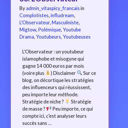
By
admin_vitaspicy_francais
in
Complotistes
,
infludream
,
L’Observateur
,
Masculiniste
,
Migtow
,
Polémique
,
Youtube
Drama
,
Youtubeurs, Youtubeuses
L’Observateur : un youtubeur
islamophobe et misogyne qui
gagne 14 000 euros par mois
(voire plus
) Disclaimer
Sur ce
blog, on décortique les stratégies
des influenceurs qui réussissent,
peu importe leur méthode.
Stratégie de niche ?
Stratégie
de masse ?
Peu importe, ce qui
compte ici, c’est analyser leurs
succès sans …