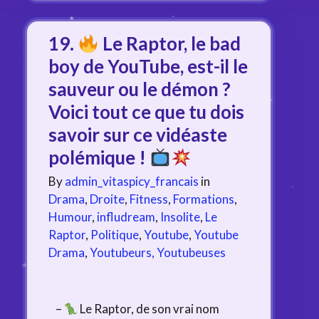
19.
Le Raptor, le bad
boy de YouTube, est-il le
sauveur ou le démon ?
Voici tout ce que tu dois
savoir sur ce vidéaste
polémique !
By
admin_vitaspicy_francais
in
Drama
,
Droite
,
Fitness
,
Formations
,
Humour
,
infludream
,
Insolite
,
Le
Raptor
,
Politique
,
Youtube
,
Youtube
Drama
,
Youtubeurs, Youtubeuses
–
Le Raptor, de son vrai nom