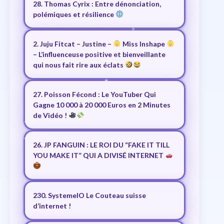
28. Thomas Cyrix : Entre dénonciation,
polémiques et résilience
2. Juju Fitcat – Justine –
Miss Inshape
– L’influenceuse positive et bienveillante
qui nous fait rire aux éclats
27. Poisson Fécond : Le YouTuber Qui
Gagne 10 000 à 20 000 Euros en 2 Minutes
de Vidéo !
26. JP FANGUIN : LE ROI DU “FAKE IT TILL
YOU MAKE IT” QUI A DIVISÉ INTERNET
230. SystemeIO Le Couteau suisse
d’internet !