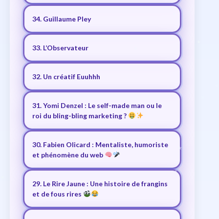
34. Guillaume Pley
33. L’Observateur
32. Un créatif Euuhhh
31. Yomi Denzel : Le self-made man ou le
roi du bling-bling marketing ?
30. Fabien Olicard : Mentaliste, humoriste
et phénomène du web
29. Le Rire Jaune : Une histoire de frangins
et de fous rires