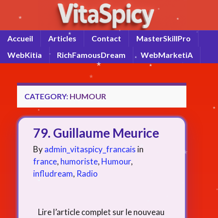
Accueil
Articles
Contact
MasterSkillPro
WebKitia
RichFamousDream
WebMarketiA
CATEGORY:
HUMOUR
79. Guillaume Meurice
By
admin_vitaspicy_francais
in
france
,
humoriste
,
Humour
,
infludream
,
Radio
Lire l’article complet sur le nouveau