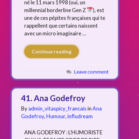
né le 11 mars 1998 (oui, un
millennial borderline Gen Z
), est
une de ces pépites françaises qui te
rappellent que certains naissent
avec un micro imaginaire …
Continue reading
Leave comment
41. Ana Godefroy
By
admin_vitaspicy_francais
in
Ana
Godefroy
,
Humour
,
infludream
ANA GODEFROY : L’HUMORISTE