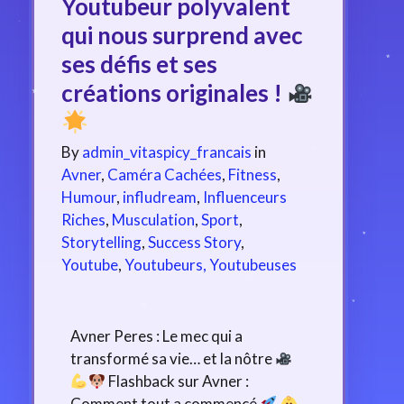
Youtubeur polyvalent
qui nous surprend avec
ses défis et ses
créations originales !
By
admin_vitaspicy_francais
in
Avner
,
Caméra Cachées
,
Fitness
,
Humour
,
infludream
,
Influenceurs
Riches
,
Musculation
,
Sport
,
Storytelling
,
Success Story
,
Youtube
,
Youtubeurs, Youtubeuses
Avner Peres : Le mec qui a
transformé sa vie… et la nôtre
Flashback sur Avner :
Comment tout a commencé