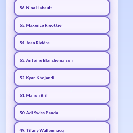
56. Nina Habault
55. Maxence Rigottier
54. Jean Rivière
53. Antoine Blanchemaison
52. Kyan Khojandi
51. Manon Bril
50. Adi Swiss Panda
49. Tifany Wallenmacq