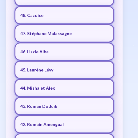
48. Cazdice
47. Stéphane Malassagne
46. Lizzie Alba
45. Laurène Lévy
44. Misha et Alex
43. Roman Doduik
42. Romain Amengual