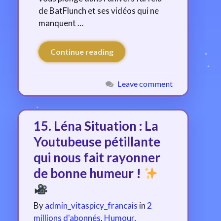
de BatFlunch et ses vidéos qui ne
manquent …
Continue reading
Leave comment
15. Léna Situation : La
Youtubeuse pétillante
qui nous fait rayonner
de bonne humeur !
By
admin_vitaspicy_francais
in
2
millions d'abonnés
,
Humour
,