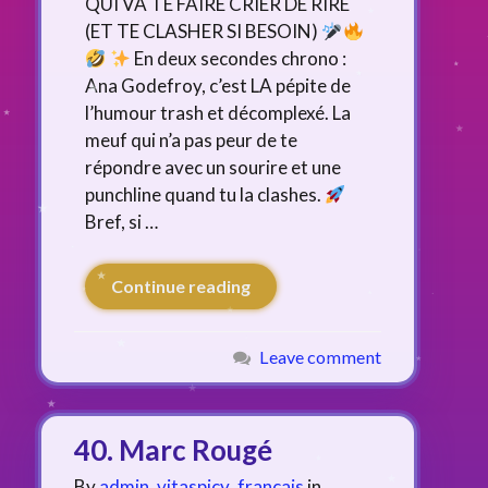
QUI VA TE FAIRE CRIER DE RIRE
(ET TE CLASHER SI BESOIN)
En deux secondes chrono :
Ana Godefroy, c’est LA pépite de
l’humour trash et décomplexé. La
meuf qui n’a pas peur de te
répondre avec un sourire et une
punchline quand tu la clashes.
Bref, si …
Continue reading
Leave comment
40. Marc Rougé
By
admin_vitaspicy_francais
in