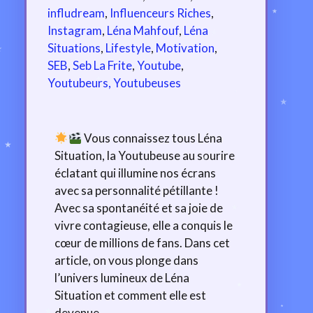
infludream
,
Influenceurs Riches
,
Instagram
,
Léna Mahfouf
,
Léna
Situations
,
Lifestyle
,
Motivation
,
SEB
,
Seb La Frite
,
Youtube
,
Youtubeurs, Youtubeuses
Vous connaissez tous Léna
Situation, la Youtubeuse au sourire
éclatant qui illumine nos écrans
avec sa personnalité pétillante !
Avec sa spontanéité et sa joie de
vivre contagieuse, elle a conquis le
cœur de millions de fans. Dans cet
article, on vous plonge dans
l’univers lumineux de Léna
Situation et comment elle est
devenue …