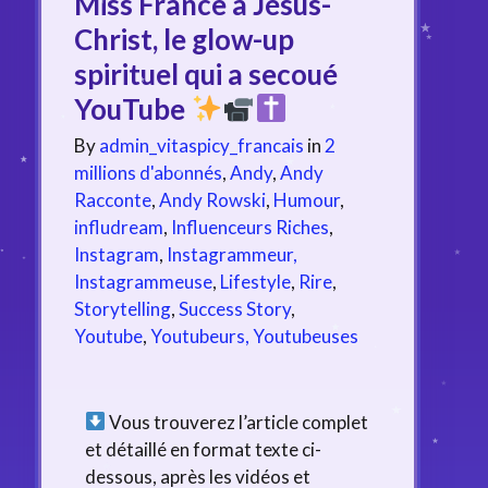
Miss France à Jésus-
Christ, le glow-up
spirituel qui a secoué
YouTube
By
admin_vitaspicy_francais
in
2
millions d'abonnés
,
Andy
,
Andy
Racconte
,
Andy Rowski
,
Humour
,
infludream
,
Influenceurs Riches
,
Instagram
,
Instagrammeur,
Instagrammeuse
,
Lifestyle
,
Rire
,
Storytelling
,
Success Story
,
Youtube
,
Youtubeurs, Youtubeuses
Vous trouverez l’article complet
et détaillé en format texte ci-
dessous, après les vidéos et