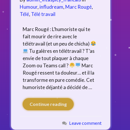
Humour
,
infludream
,
Marc Rougé
,
Télé
,
Télé travail
Marc Rougé : L’humoriste qui te
fait mourir de rire avec le
télétravail (et un peu de chicha)
Tu galères en télétravail ? T’as
envie de tout plaquer à chaque
Zoom ou Teams call ?
Marc
Rougé ressent ta douleur… et il la
transforme en pure comédie. Cet
humoriste déjanté a décidé de …
Continue reading
Leave comment