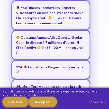
YouTubeurs Formateurs : Experts
Visionnaires ou Illusionnistes Modernes ?
On Décrypte Tout !
— Les Youtubeurs-
Formateurs… premier survol…
Oussama Ammar, Alice Zagury, Nicolas
Colin, le divorce à 7 milliards d’euros !!!
(The Family)
(15 – 20 Millions en vrai !
)
224.
Le mythe de l’argent facile en ligne
24. Léo – TechMaker : Le génie de la tech
qui a conquis YouTube et le cœur des
Nous utilisons des cookies pour améliorer votre expérience de navigation et
mesurer l’audience du site.
geeks !
Refuser
Accepter
En savoir plus