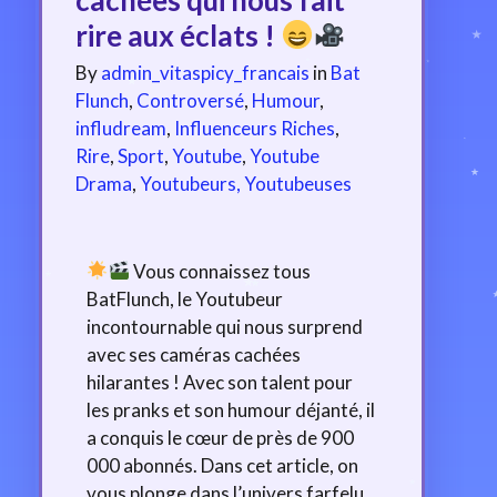
rire aux éclats !
By
admin_vitaspicy_francais
in
Bat
Flunch
,
Controversé
,
Humour
,
infludream
,
Influenceurs Riches
,
Rire
,
Sport
,
Youtube
,
Youtube
Drama
,
Youtubeurs, Youtubeuses
Vous connaissez tous
BatFlunch, le Youtubeur
incontournable qui nous surprend
avec ses caméras cachées
hilarantes ! Avec son talent pour
les pranks et son humour déjanté, il
a conquis le cœur de près de 900
000 abonnés. Dans cet article, on
vous plonge dans l’univers farfelu