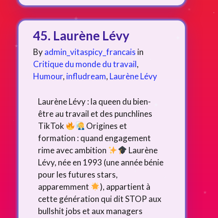
45. Laurène Lévy
By
admin_vitaspicy_francais
in
Critique du monde du travail
,
Humour
,
infludream
,
Laurène Lévy
Laurène Lévy : la queen du bien-
être au travail et des punchlines
TikTok
Origines et
formation : quand engagement
rime avec ambition
Laurène
Lévy, née en 1993 (une année bénie
pour les futures stars,
apparemment
), appartient à
cette génération qui dit STOP aux
bullshit jobs et aux managers