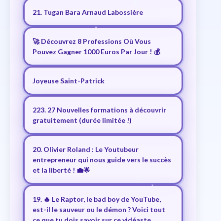
21. Tugan Bara Arnaud Labossière
🚀 Découvrez 8 Professions Où Vous
Pouvez Gagner 1000 Euros Par Jour ! 💰
Joyeuse Saint-Patrick
223. 27 Nouvelles formations à découvrir
gratuitement (durée limitée !)
20. Olivier Roland : Le Youtubeur
entrepreneur qui nous guide vers le succès
et la liberté ! 💼🌟
19. 🔥 Le Raptor, le bad boy de YouTube,
est-il le sauveur ou le démon ? Voici tout
ce que tu dois savoir sur ce vidéaste