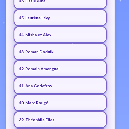
46. Lizzie Alba
45. Laurène Lévy
44. Misha et Alex
43. Roman Doduik
42. Romain Amengual
41. Ana Godefroy
40. Marc Rougé
39. Théophile Eliet