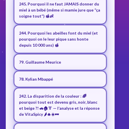
245. Pourquoi il ne faut JAMAIS donner du
miel à un bébé (même si mamie jure que “ça
soigne tout”) 🍯👶
244. Pourquoi les abeilles font du miel (et
pourquoi on le leur pique sans honte
depuis 10 000 ans) 🍯
79. Guillaume Meurice
78. Kylian Mbappé
242. La disparition de la couleur : 🌈
pourquoi tout est devenu gris, noir, blanc
et beige ?! 🚗🏠👔 — l’analyse et la réponse
de VitaSpicy 🌶️🔥☀️🕶️