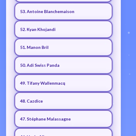
53. Antoine Blanchemaison
52. Kyan Khojandi
51. Manon Bril
50. Adi Swiss Panda
49. Tifany Wallenmacq
48. Cazdice
47. Stéphane Malassagne