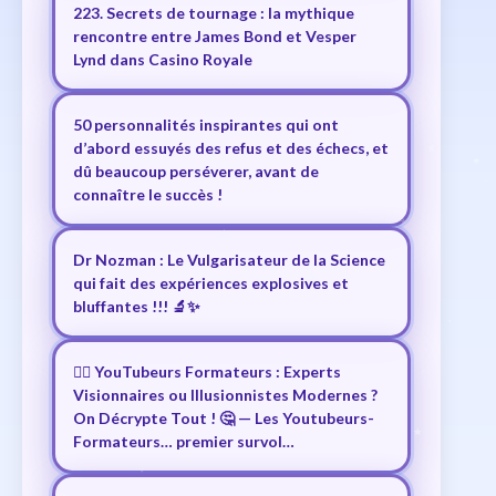
223. Secrets de tournage : la mythique
rencontre entre James Bond et Vesper
Lynd dans Casino Royale
50 personnalités inspirantes qui ont
d’abord essuyés des refus et des échecs, et
dû beaucoup perséverer, avant de
connaître le succès !
Dr Nozman : Le Vulgarisateur de la Science
qui fait des expériences explosives et
bluffantes !!! 🔬✨
🕵️‍♂️ YouTubeurs Formateurs : Experts
Visionnaires ou Illusionnistes Modernes ?
On Décrypte Tout ! 🤔 — Les Youtubeurs-
Formateurs… premier survol…