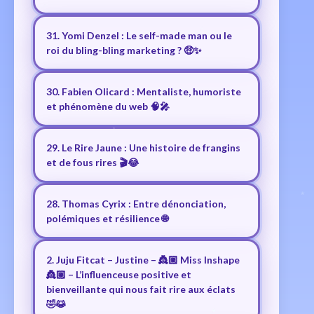
31. Yomi Denzel : Le self-made man ou le
roi du bling-bling marketing ? 🤑✨
30. Fabien Olicard : Mentaliste, humoriste
et phénomène du web 🧠🎤
29. Le Rire Jaune : Une histoire de frangins
et de fous rires 🎬😂
28. Thomas Cyrix : Entre dénonciation,
polémiques et résilience 🌐
2. Juju Fitcat – Justine – 👸🏼 Miss Inshape
👸🏼 – L’influenceuse positive et
bienveillante qui nous fait rire aux éclats
🤣😹