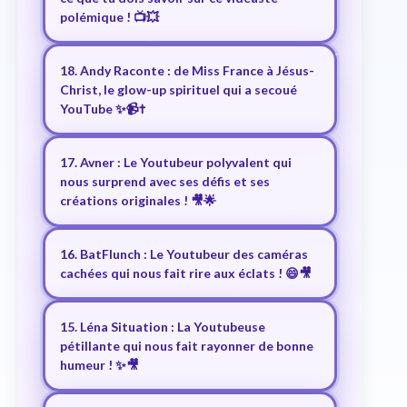
polémique ! 📺💥
18. Andy Raconte : de Miss France à Jésus-
Christ, le glow-up spirituel qui a secoué
YouTube ✨📹✝️
17. Avner : Le Youtubeur polyvalent qui
nous surprend avec ses défis et ses
créations originales ! 🎥🌟
16. BatFlunch : Le Youtubeur des caméras
cachées qui nous fait rire aux éclats ! 😄🎥
15. Léna Situation : La Youtubeuse
pétillante qui nous fait rayonner de bonne
humeur ! ✨🎥