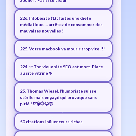
Spoiler : Pas si sûr. 🤔💣
226. Infobésité (1) : faites une diète
médiatique…. arrêtez de consommer des
mauvaises nouvelles !
225. Votre macbook va mourir trop vite !!!
224. ⚰️ Ton vieux site SEO est mort. Place
au site vitrine ✨
25. Thomas Wiesel, l’humoriste suisse
stérile mais engagé qui provoque sans
pitié ! ⁉️💣💥😂🤣
50 citations influenceurs riches