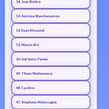
54. Jean Rivière
53. Antoine Blanchemaison
52. Kyan Khojandi
51. Manon Bril
50. Adi Swiss Panda
49. Tifany Wallenmacq
48. Cazdice
47. Stéphane Malassagne