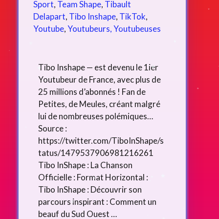
Sport
,
Team Shape
,
Tibault
Delapart
,
Tibo Inshape
,
TikTok
,
Youtube
,
Youtubeurs, Youtubeuses
Tibo Inshape — est devenu le 1ier
Youtubeur de France, avec plus de
25 millions d’abonnés ! Fan de
Petites, de Meules, créant malgré
lui de nombreuses polémiques…
Source :
https://twitter.com/TiboInShape/s
tatus/1479537906981216261
Tibo InShape : La Chanson
Officielle : Format Horizontal :
Tibo InShape : Découvrir son
parcours inspirant : Comment un
beauf du Sud Ouest …