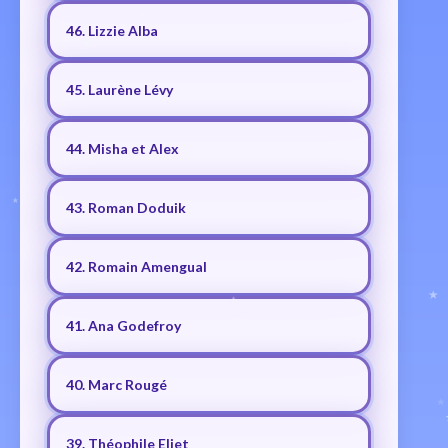
46. Lizzie Alba
45. Laurène Lévy
44. Misha et Alex
43. Roman Doduik
42. Romain Amengual
41. Ana Godefroy
40. Marc Rougé
39. Théophile Eliet