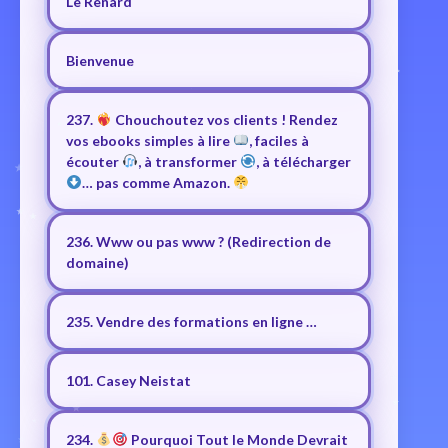
Le Renard
Bienvenue
237.
Chouchoutez vos clients ! Rendez
vos ebooks simples à lire
, faciles à
écouter
, à transformer
, à télécharger
… pas comme Amazon.
236. Www ou pas www ? (Redirection de
domaine)
235. Vendre des formations en ligne …
101. Casey Neistat
234.
Pourquoi Tout le Monde Devrait