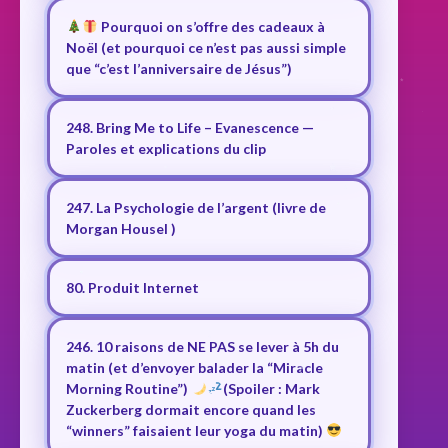
Pourquoi on s’offre des cadeaux à
Noël (et pourquoi ce n’est pas aussi simple
que “c’est l’anniversaire de Jésus”)
248. Bring Me to Life – Evanescence —
Paroles et explications du clip
247. La Psychologie de l’argent (livre de
Morgan Housel )
80. Produit Internet
246. 10 raisons de NE PAS se lever à 5h du
matin (et d’envoyer balader la “Miracle
Morning Routine”)
(Spoiler : Mark
Zuckerberg dormait encore quand les
“winners” faisaient leur yoga du matin)