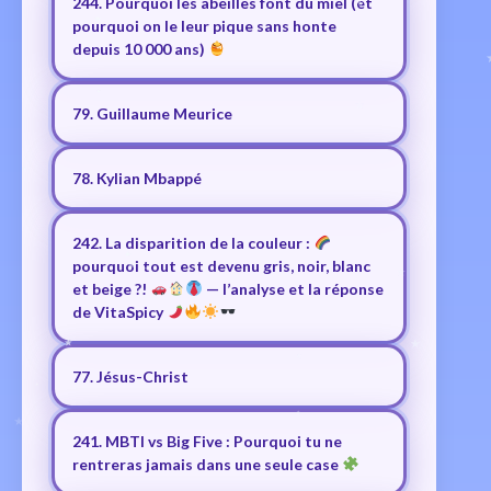
244. Pourquoi les abeilles font du miel (et
pourquoi on le leur pique sans honte
depuis 10 000 ans)
79. Guillaume Meurice
78. Kylian Mbappé
242. La disparition de la couleur :
pourquoi tout est devenu gris, noir, blanc
et beige ?!
— l’analyse et la réponse
de VitaSpicy
77. Jésus-Christ
241. MBTI vs Big Five : Pourquoi tu ne
rentreras jamais dans une seule case