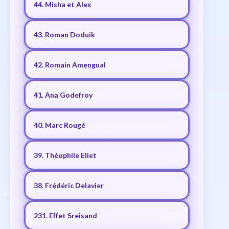
44. Misha et Alex
43. Roman Doduik
42. Romain Amengual
41. Ana Godefroy
40. Marc Rougé
39. Théophile Eliet
38. Frédéric Delavier
231. Effet Sreisand