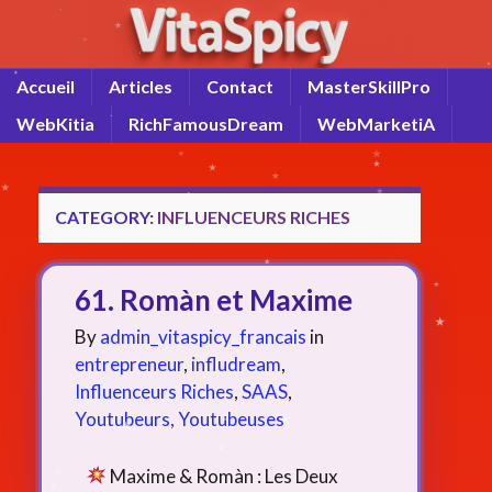
Accueil
Articles
Contact
MasterSkillPro
WebKitia
RichFamousDream
WebMarketiA
CATEGORY:
INFLUENCEURS RICHES
61. Romàn et Maxime
By
admin_vitaspicy_francais
in
entrepreneur
,
infludream
,
Influenceurs Riches
,
SAAS
,
Youtubeurs, Youtubeuses
Maxime & Romàn : Les Deux