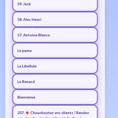
59. Jeck
58. Alec Henri
57. Antoine Blanco
Le puma
La Libellule
Le Renard
Bienvenue
237.
Chouchoutez vos clients ! Rendez