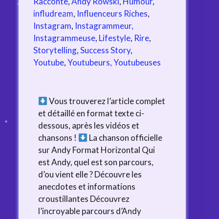
Racconte
,
Andy Rowski
,
Humour
,
infludream
,
Influenceurs Riches
,
Instagram
,
Instagrammeur,
Instagrammeuse
,
Lifestyle
,
Rire
,
Storytelling
,
Success Story
,
Youtube
,
Youtubeurs, Youtubeuses
Vous trouverez l’article complet
et détaillé en format texte ci-
dessous, après les vidéos et
chansons !
La chanson officielle
sur Andy Format Horizontal Qui
est Andy, quel est son parcours,
d’ou vient elle ? Découvre les
anecdotes et informations
croustillantes Découvrez
l’incroyable parcours d’Andy