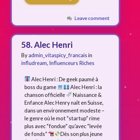
Leave comment
58. Alec Henri
By
admin_vitaspicy_francais
in
infludream
,
Influenceurs Riches
Alec Henri : De geek paumé à
boss du game
Alec Henri : la
chanson officielle
Naissance &
Enfance Alec Henry naît en Suisse,
dans un environnement modeste –
le genre où le mot “startup” rime
plus avec “fondue” qu’avec “levée
de fonds”
Dès son plus jeune