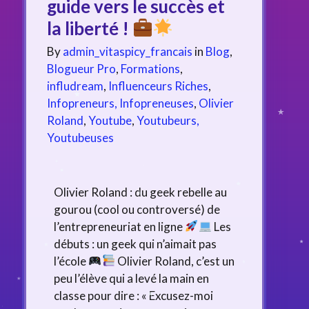
guide vers le succès et
la liberté !
By
admin_vitaspicy_francais
in
Blog
,
Blogueur Pro
,
Formations
,
infludream
,
Influenceurs Riches
,
Infopreneurs, Infopreneuses
,
Olivier
Roland
,
Youtube
,
Youtubeurs,
Youtubeuses
Olivier Roland : du geek rebelle au
gourou (cool ou controversé) de
l’entrepreneuriat en ligne
Les
débuts : un geek qui n’aimait pas
l’école
Olivier Roland, c’est un
peu l’élève qui a levé la main en
classe pour dire : « Excusez-moi