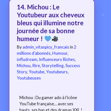
14. Michou : Le
Youtubeur aux cheveux
bleus qui illumine notre
journée de sa bonne
humeur !
By
admin_vitaspicy_francais
in
2
millions d'abonnés
,
Humour
,
infludream
,
Influenceurs Riches
,
Michou
,
Rire
,
Storytelling
,
Success
Story
,
Youtube
,
Youtubeurs,
Youtubeuses
Michou : Du gamer ado à l’icône
YouTube française… avec ses
hauts, ses bas et des dramas XXL !