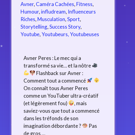
Avner
,
Caméra Cachées
,
Fitness
,
Humour
,
infludream
,
Influenceurs
Riches
,
Musculation
,
Sport
,
Storytelling
,
Success Story
,
Youtube
,
Youtubeurs, Youtubeuses
Avner Peres : Le mec qui a
transformé sa vie… et la nôtre
Flashback sur Avner :
Comment tout a commencé
On connaît tous Avner Peres
comme un YouTuber ultra-créatif
(et légèrement fou)
, mais
saviez-vous que tout a commencé
dans les tréfonds de son
imagination débordante ?
Pas
de gros …