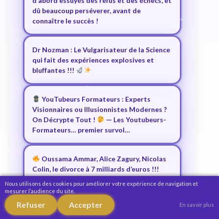
d’abord essuyés des refus et des échecs, et
dû beaucoup perséverer, avant de
connaître le succès !
Dr Nozman : Le Vulgarisateur de la Science
qui fait des expériences explosives et
bluffantes !!!
YouTubeurs Formateurs : Experts
Visionnaires ou Illusionnistes Modernes ?
On Décrypte Tout !
— Les Youtubeurs-
Formateurs… premier survol…
Oussama Ammar, Alice Zagury, Nicolas
Colin, le divorce à 7 milliards d’euros !!!
(The Family)
(15 – 20 Millions en vrai !
Nous utilisons des cookies pour améliorer votre expérience de navigation et
)
mesurer l’audience du site.
Refuser
Accepter
En savoir plus
224.
Le mythe de l’argent facile en ligne