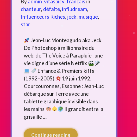
By
admin_vitaspicy_francais
in
chanteur
,
défaite
,
infludream
,
Influenceurs Riches
,
jeck
,
musique
,
star
Jean-Luc Monteagudo aka Jeck
De Photoshop à millionnaire du
web, de The Voice à Parapluie : une
vie digne d’une série Netflix
Enfance & Premiers kiffs
(1992–2005)
19 juin 1992,
Courcouronnes, Essonne : Jean-Luc
débarque sur Terre avec une
tablette graphique invisible dans
les mains
Il grandit entre la
grisaille …
Continue reading