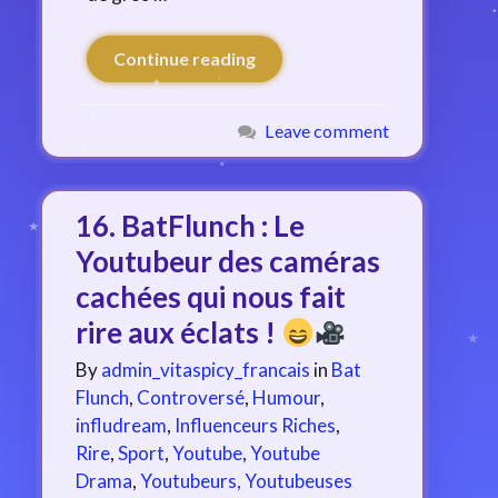
Continue reading
Leave comment
16. BatFlunch : Le
Youtubeur des caméras
cachées qui nous fait
rire aux éclats !
By
admin_vitaspicy_francais
in
Bat
Flunch
,
Controversé
,
Humour
,
infludream
,
Influenceurs Riches
,
Rire
,
Sport
,
Youtube
,
Youtube
Drama
,
Youtubeurs, Youtubeuses