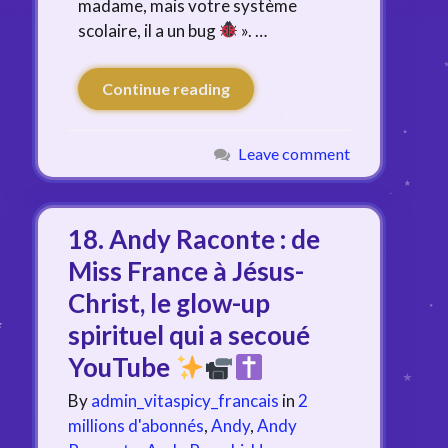
madame, mais votre système
scolaire, il a un bug
». …
Continue reading
Leave comment
18. Andy Raconte : de
Miss France à Jésus-
Christ, le glow-up
spirituel qui a secoué
YouTube
By
admin_vitaspicy_francais
in
2
millions d'abonnés
,
Andy
,
Andy