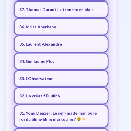
37. Thomas Durant La tronche en biais
36. Idriss Aberkane
35. Laurent Alexandre
34. Guillaume Pley
33. L’Observateur
32. Un créatif Euuhhh
31. Yomi Denzel : Le self-made man ou le
roi du bling-bling marketing ?