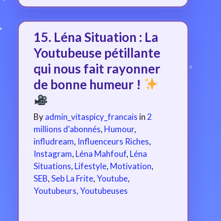
15. Léna Situation : La
Youtubeuse pétillante
qui nous fait rayonner
de bonne humeur !
By
admin_vitaspicy_francais
in
2
millions d'abonnés
,
Humour
,
infludream
,
Influenceurs Riches
,
Instagram
,
Léna Mahfouf
,
Léna
Situations
,
Lifestyle
,
Motivation
,
SEB
,
Seb La Frite
,
Youtube
,
Youtubeurs, Youtubeuses