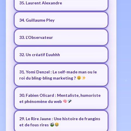
35. Laurent Alexandre
34. Guillaume Pley
33. L’Observateur
32. Un créatif Euuhhh
31. Yomi Denzel : Le self-made man ou le
roi du bling-bling marketing ?
30. Fabien Olicard : Mentaliste, humoriste
et phénomène du web
29. Le Rire Jaune : Une histoire de frangins
et de fous rires