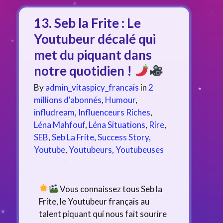
13. Seb la Frite : Le
Youtubeur décalé qui
met du piquant dans
notre quotidien !
By
admin_vitaspicy_francais
in
2
millions d'abonnés
,
Humour
,
infludream
,
Influenceurs Riches
,
Léna Mahfouf
,
Léna Situations
,
Rire
,
SEB
,
Seb La Frite
,
Success Story
,
Youtube
,
Youtubeurs, Youtubeuses
Vous connaissez tous Seb la
Frite, le Youtubeur français au
talent piquant qui nous fait sourire