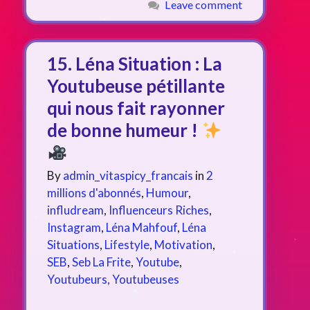
Leave comment
15. Léna Situation : La
Youtubeuse pétillante
qui nous fait rayonner
de bonne humeur !
By
admin_vitaspicy_francais
in
2
millions d'abonnés
,
Humour
,
infludream
,
Influenceurs Riches
,
Instagram
,
Léna Mahfouf
,
Léna
Situations
,
Lifestyle
,
Motivation
,
SEB
,
Seb La Frite
,
Youtube
,
Youtubeurs, Youtubeuses