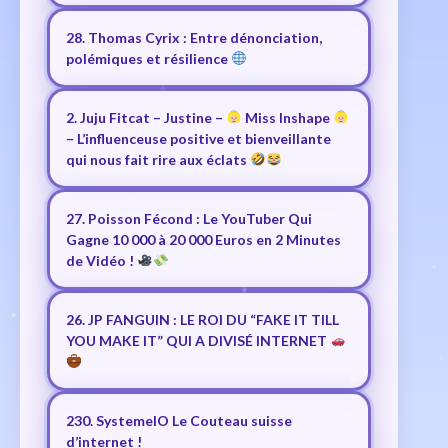
28. Thomas Cyrix : Entre dénonciation,
polémiques et résilience
2. Juju Fitcat – Justine –
Miss Inshape
– L’influenceuse positive et bienveillante
qui nous fait rire aux éclats
27. Poisson Fécond : Le YouTuber Qui
Gagne 10 000 à 20 000 Euros en 2 Minutes
de Vidéo !
26. JP FANGUIN : LE ROI DU “FAKE IT TILL
YOU MAKE IT” QUI A DIVISÉ INTERNET
230. SystemeIO Le Couteau suisse
d’internet !