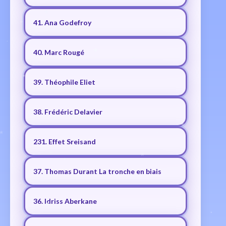
41. Ana Godefroy
40. Marc Rougé
39. Théophile Eliet
38. Frédéric Delavier
231. Effet Sreisand
37. Thomas Durant La tronche en biais
36. Idriss Aberkane