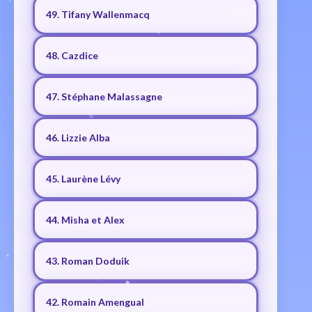
49. Tifany Wallenmacq
48. Cazdice
47. Stéphane Malassagne
46. Lizzie Alba
45. Laurène Lévy
44. Misha et Alex
43. Roman Doduik
42. Romain Amengual