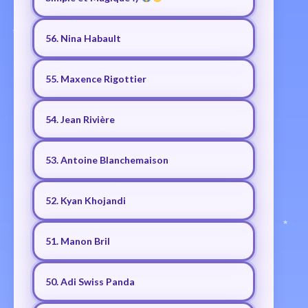
56. Nina Habault
55. Maxence Rigottier
54. Jean Rivière
53. Antoine Blanchemaison
52. Kyan Khojandi
51. Manon Bril
50. Adi Swiss Panda