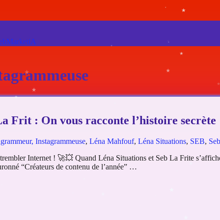
ebMarketiA
stagrammeuse
 Frit : On vous racconte l’histoire secrète 
agrammeur, Instagrammeuse
,
Léna Mahfouf
,
Léna Situations
,
SEB
,
Seb
t trembler Internet ! 🚀💥 Quand Léna Situations et Seb La Frite s’affic
 couronné “Créateurs de contenu de l’année” …