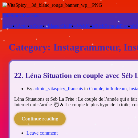
VitaSpicy Francais
Accueil
Articles
Contact
MasterSkillPro
WebKitia
RichFamousDream
W
Category:
Instagrammeur, In
22. Léna Situation en couple avec Séb La
By
admin_vitaspicy_francais
in
Couple
,
infludream
,
Inst
Léna Situations et Seb La Frite : Le couple de l’année qui a fai
Internet qui s’arrête. 🤯🔥 Le couple le plus hype de la toile,
Continue reading
Leave comment