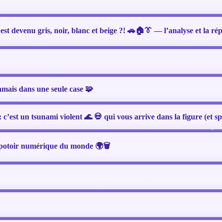
est devenu gris, noir, blanc et beige ?! 🚗🏠👔 — l’analyse et la ré
amais dans une seule case 🧩
s : c’est un tsunami violent 🌊 💀 qui vous arrive dans la figure (et sp
épotoir numérique du monde 🌍🗑️