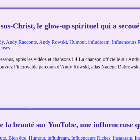
sus-Christ, le glow-up spirituel qui a secou
dy
,
Andy Racconte
,
Andy Rowski
,
Humour
,
infludream
,
Influenceurs 
euses
i-dessous, après les vidéos et chansons ! ⬇️ La chanson officielle sur An
Découvrez l’incroyable parcours d’Andy Rowski, alias Nadège Dabrowski
de la beauté sur YouTube, une influenceuse q
uté
,
Bien être
,
Humour
,
infludream
,
Influenceurs Riches
,
Instagram
,
In