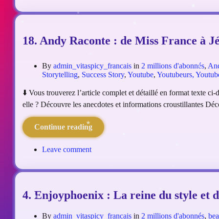
18. Andy Raconte : de Miss France à Jé
By
admin_vitaspicy_francais
in
2 millions d'abonnés
,
An
Storytelling
,
Success Story
,
Youtube
,
Youtubeurs, Youtub
⬇️ Vous trouverez l’article complet et détaillé en format texte c
elle ? Découvre les anecdotes et informations croustillantes 
Continue reading
Leave comment
4. Enjoyphoenix : La reine du style et 
By
admin_vitaspicy_francais
in
2 millions d'abonnés
,
bea