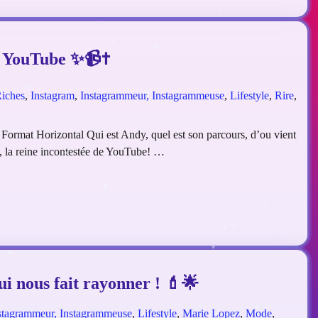
é YouTube ✨📹✝️
Riches
,
Instagram
,
Instagrammeur, Instagrammeuse
,
Lifestyle
,
Rire
,
dy Format Horizontal Qui est Andy, quel est son parcours, d’ou vient
, la reine incontestée de YouTube! …
ui nous fait rayonner ! 💄🌟
stagrammeur, Instagrammeuse
,
Lifestyle
,
Marie Lopez
,
Mode
,