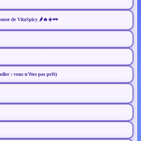
ponse de VitaSpicy 🌶️🔥☀️🕶️
oiler : vous n’êtes pas prêt)