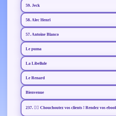
59. Jeck
58. Alec Henri
57. Antoine Blanco
Le puma
La Libellule
Le Renard
Bienvenue
237. ❤️‍🔥 Chouchoutez vos clients ! Rendez vos eboo