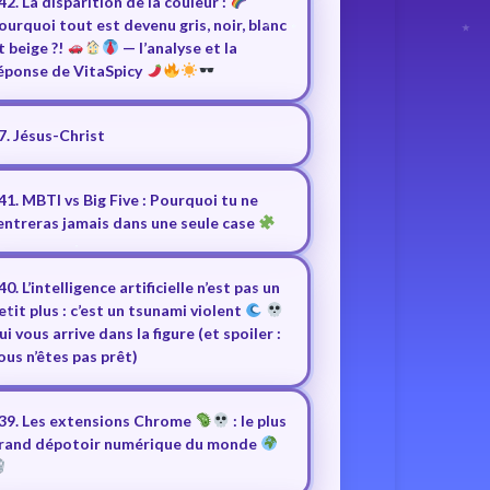
42. La disparition de la couleur :
ourquoi tout est devenu gris, noir, blanc
t beige ?!
— l’analyse et la
éponse de VitaSpicy
7. Jésus-Christ
41. MBTI vs Big Five : Pourquoi tu ne
entreras jamais dans une seule case
40. L’intelligence artificielle n’est pas un
etit plus : c’est un tsunami violent
ui vous arrive dans la figure (et spoiler :
ous n’êtes pas prêt)
39. Les extensions Chrome
: le plus
rand dépotoir numérique du monde