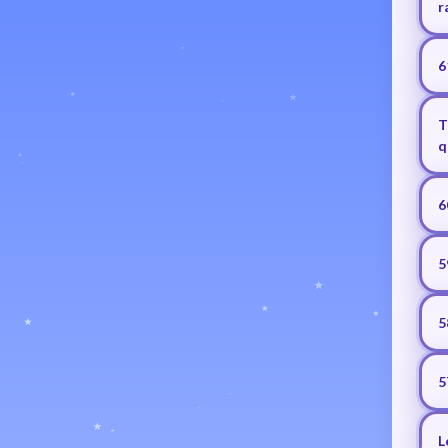
r
6
T
q
6
5
5
5
L