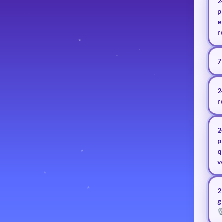
2
p
e
r
7
2
r
2
p
q
v
2
g