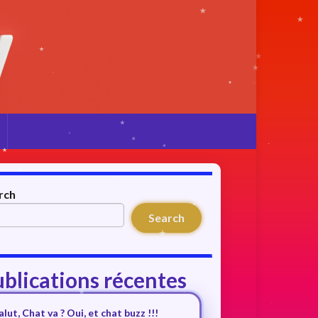
rch
Search
blications récentes
alut, Chat va ? Oui, et chat buzz !!!