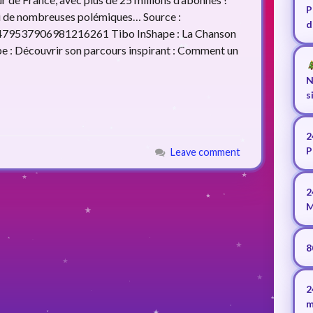
P
lui de nombreuses polémiques… Source :
d
1479537906981216261 Tibo InShape : La Chanson
ape : Découvrir son parcours inspirant : Comment un
N
s
2
P
Leave comment
2
M
8
2
m