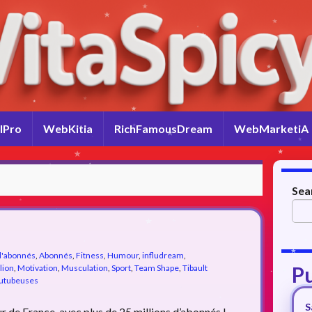
lPro
WebKitia
RichFamousDream
WebMarketiA
Sea
 d'abonnés
,
Abonnés
,
Fitness
,
Humour
,
infludream
,
Pu
lion
,
Motivation
,
Musculation
,
Sport
,
Team Shape
,
Tibault
outubeuses
S
 de France, avec plus de 25 millions d’abonnés !