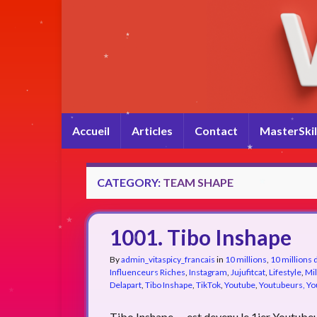
Accueil
Articles
Contact
MasterSkil
CATEGORY:
TEAM SHAPE
1001. Tibo Inshape
By
admin_vitaspicy_francais
in
10 millions
,
10 millions
Influenceurs Riches
,
Instagram
,
Jujufitcat
,
Lifestyle
,
Mil
Delapart
,
Tibo Inshape
,
TikTok
,
Youtube
,
Youtubeurs, Y
Tibo Inshape — est devenu le 1ier Youtubeur