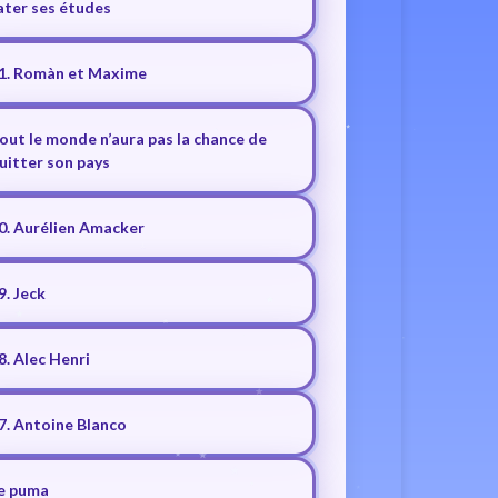
ater ses études
1. Romàn et Maxime
out le monde n’aura pas la chance de
uitter son pays
0. Aurélien Amacker
9. Jeck
8. Alec Henri
7. Antoine Blanco
e puma