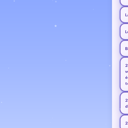
L
L
B
2
v
é
t
2
d
2