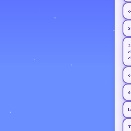
6
S
2
d
d
6
6
L
T