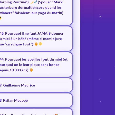
orning Routine”)
(Spoiler : Mark
uckerberg dormait encore quand les
winners” faisaient leur yoga du matin)
45. Pourquoi il ne faut JAMAIS donner
u miel à un bébé (même si mamie jure
ue “ça soigne tout”)
44. Pourquoi les abeilles font du miel (et
ourquoi on le leur pique sans honte
epuis 10 000 ans)
9. Guillaume Meurice
8. Kylian Mbappé