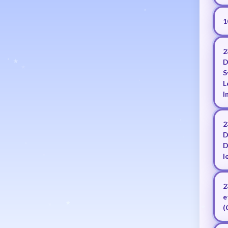
1
2
D
S
L
I
2
D
D
l
2
e
(