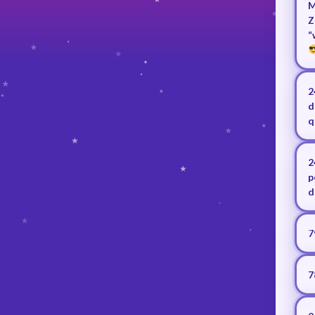
M
Z
“
2
d
q
2
p
d
7
7