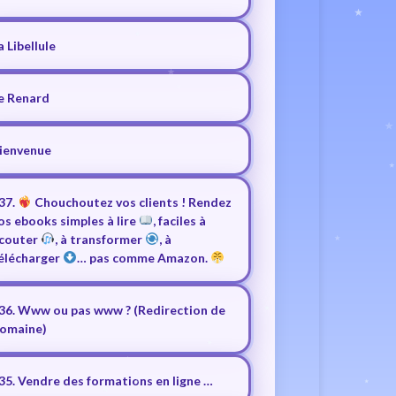
a Libellule
e Renard
ienvenue
37.
Chouchoutez vos clients ! Rendez
os ebooks simples à lire
, faciles à
couter
, à transformer
, à
élécharger
… pas comme Amazon.
36. Www ou pas www ? (Redirection de
omaine)
35. Vendre des formations en ligne …