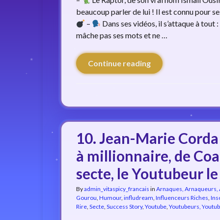
beaucoup parler de lui ! Il est connu pour s
–
Dans ses vidéos, il s’attaque à tout
mâche pas ses mots et ne …
Continue reading
10. Jean-Marie Corda 
à millionnaire, de Co
secte, le Youtubeur le
By
admin_vitaspicy_francais
in
Arnaques, Arnaqueurs,
Gourou
,
Humour
,
infludream
,
Influenceurs Riches
,
Ins
Rire
,
Secte
,
Success Story
,
Youtube
,
Youtubeurs, Youtu