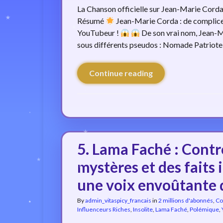
La Chanson officielle sur Jean-Marie Corda 
Résumé
Jean-Marie Corda : de complice 
YouTubeur !
De son vrai nom, Jean-Ma
sous différents pseudos : Nomade Patriote
Continue reading
5. Lama Faché : Contr
mystères et des faits 
une voix envoûtante 
By
admin_vitaspicy_francais
in
2 millions d'abonnés
,
Co
Influenceurs Riches
,
Insolite
,
Lama Faché
,
Polémique
,