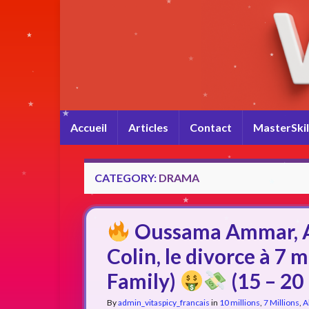
Accueil
Articles
Contact
MasterSkil
CATEGORY:
DRAMA
Oussama Ammar, Al
Colin, le divorce à 7 m
Family)
(15 – 20 
By
admin_vitaspicy_francais
in
10 millions
,
7 Millions
,
A