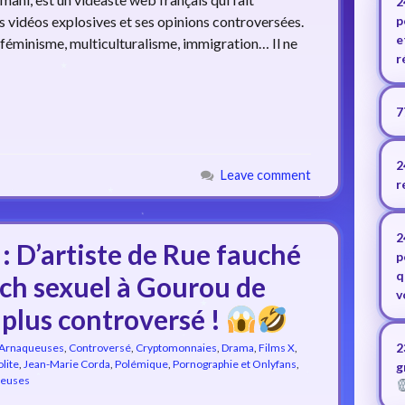
2
es vidéos explosives et ses opinions controversées.
p
e
 : féminisme, multiculturalisme, immigration… Il ne
r
7
2
Leave comment
r
2
: D’artiste de Rue fauché
p
q
ach sexuel à Gourou de
v
 plus controversé !
2
 Arnaqueuses
,
Controversé
,
Cryptomonnaies
,
Drama
,
Films X
,
olite
,
Jean-Marie Corda
,
Polémique
,
Pornographie et Onlyfans
,
g
beuses