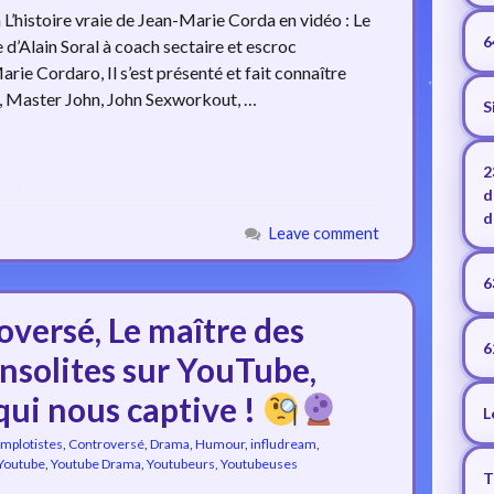
L’histoire vraie de Jean-Marie Corda en vidéo : Le
6
d’Alain Soral à coach sectaire et escroc
rie Cordaro, Il s’est présenté et fait connaître
, Master John, John Sexworkout, …
S
2
d
d
Leave comment
6
oversé, Le maître des
6
insolites sur YouTube,
qui nous captive !
L
mplotistes
,
Controversé
,
Drama
,
Humour
,
infludream
,
Youtube
,
Youtube Drama
,
Youtubeurs, Youtubeuses
T