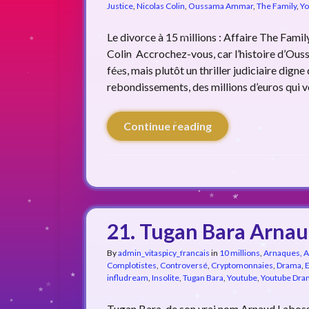
Justice
,
Nicolas Colin
,
Oussama Ammar
,
The Family
,
Yo
Le divorce à 15 millions : Affaire The Fam
Colin Accrochez-vous, car l’histoire d’Ous
fées, mais plutôt un thriller judiciaire digne
rebondissements, des millions d’euros qui vo
Continue reading
21. Tugan Bara Arnau
By
admin_vitaspicy_francais
in
10 millions
,
Arnaques, 
Complotistes
,
Controversé
,
Cryptomonnaies
,
Drama
,
E
infludream
,
Insolite
,
Tugan Bara
,
Youtube
,
Youtube Dra
Tugan Bara, de son vrai nom Arnaud Labossiè