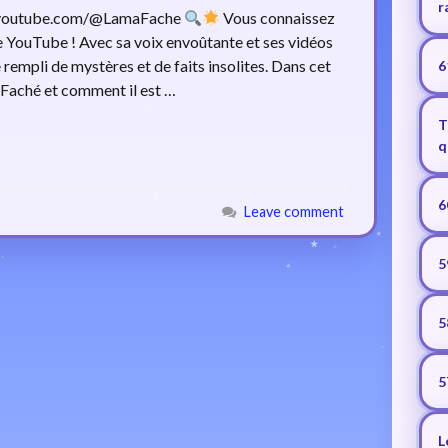
r
ww.youtube.com/@LamaFache
Vous connaissez
 YouTube ! Avec sa voix envoûtante et ses vidéos
empli de mystères et de faits insolites. Dans cet
6
a Faché et comment il est …
T
q
6
Leave comment
5
5
5
L