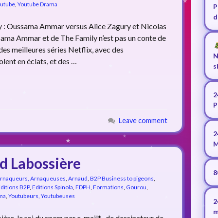
utube
,
Youtube Drama
P
d
ily : Oussama Ammar versus Alice Zagury et Nicolas
sama Ammar et de The Family n’est pas un conte de
 des meilleures séries Netflix, avec des
N
lent en éclats, et des …
s
2
P
Leave comment
2
M
d Labossière
8
Arnaqueurs, Arnaqueuses
,
Arnaud
,
B2P Business to pigeons
,
ditions B2P
,
Editions Spinola
,
FDPH
,
Formations
,
Gourou
,
ma
,
Youtubeurs, Youtubeuses
2
m
re, le roi du spam par e-mail* , de dessinateur de