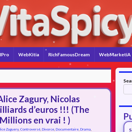
lPro
WebKitia
RichFamousDream
WebMarketiA
Sea
ice Zagury, Nicolas
illiards d’euros !!! (The
Pu
Millions en vrai ! )
lice Zaguery
,
Controversé
,
Divorce
,
Documentaire
,
Drama
,
S