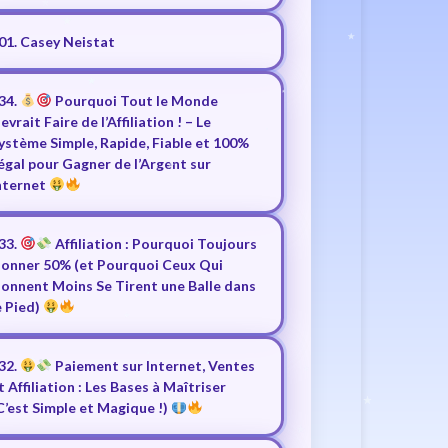
01. Casey Neistat
34.
Pourquoi Tout le Monde
evrait Faire de l’Affiliation ! – Le
ystème Simple, Rapide, Fiable et 100%
égal pour Gagner de l’Argent sur
nternet
33.
Affiliation : Pourquoi Toujours
onner 50% (et Pourquoi Ceux Qui
onnent Moins Se Tirent une Balle dans
e Pied)
32.
Paiement sur Internet, Ventes
t Affiliation : Les Bases à Maîtriser
C’est Simple et Magique !)