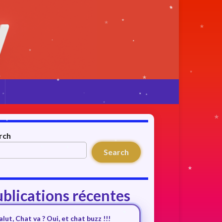
rch
Search
blications récentes
alut, Chat va ? Oui, et chat buzz !!!