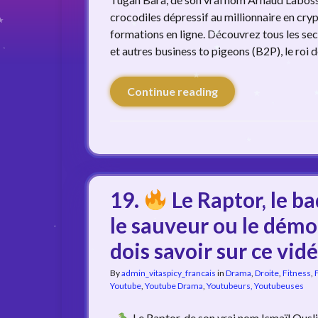
crocodiles dépressif au millionnaire en cry
formations en ligne. Découvrez tous les sec
et autres business to pigeons (B2P), le roi
Continue reading
19.
Le Raptor, le ba
le sauveur ou le démon
dois savoir sur ce vi
By
admin_vitaspicy_francais
in
Drama
,
Droite
,
Fitness
,
Youtube
,
Youtube Drama
,
Youtubeurs, Youtubeuses
–
Le Raptor, de son vrai nom Ismaïl Ousli