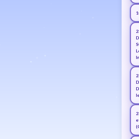
1
2
D
S
L
I
2
D
D
l
2
e
(