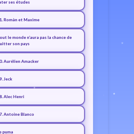
ater ses études
1. Romàn et Maxime
out le monde n’aura pas la chance de
uitter son pays
0. Aurélien Amacker
9. Jeck
8. Alec Henri
7. Antoine Blanco
e puma