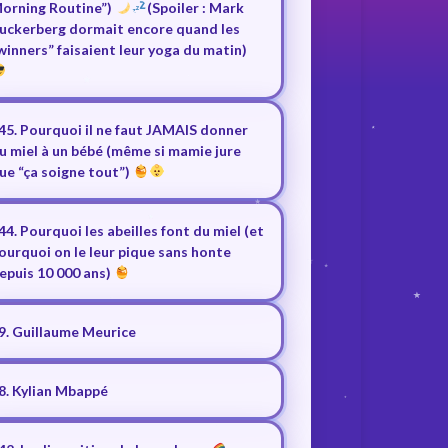
orning Routine”)
(Spoiler : Mark
uckerberg dormait encore quand les
winners” faisaient leur yoga du matin)
45. Pourquoi il ne faut JAMAIS donner
u miel à un bébé (même si mamie jure
ue “ça soigne tout”)
44. Pourquoi les abeilles font du miel (et
ourquoi on le leur pique sans honte
epuis 10 000 ans)
9. Guillaume Meurice
8. Kylian Mbappé