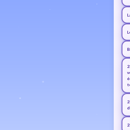
L
L
B
2
v
é
t
2
d
2