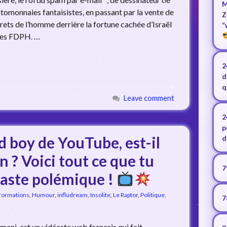
M
ptomonnaies fantaisistes, en passant par la vente de
Z
rets de l’homme derrière la fortune cachée d’Israël
“
 des FDPH. …
2
d
q
Leave comment
2
p
d boy de YouTube, est-il
d
 ? Voici tout ce que tu
7
déaste polémique !
Formations
,
Humour
,
infludream
,
Insolite
,
Le Raptor
,
Politique
,
7
mani, est un vidéaste web français qui fait