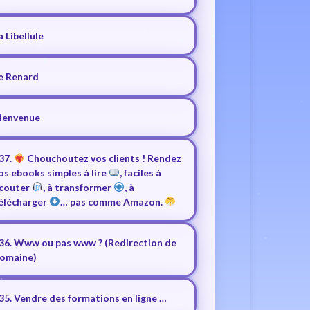
a Libellule
e Renard
ienvenue
37.
Chouchoutez vos clients ! Rendez
os ebooks simples à lire
, faciles à
couter
, à transformer
, à
élécharger
… pas comme Amazon.
36. Www ou pas www ? (Redirection de
omaine)
35. Vendre des formations en ligne …