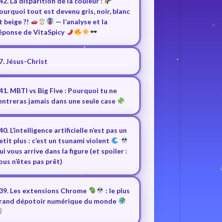
42. La disparition de la couleur :
ourquoi tout est devenu gris, noir, blanc
t beige ?!
— l’analyse et la
éponse de VitaSpicy
7. Jésus-Christ
41. MBTI vs Big Five : Pourquoi tu ne
entreras jamais dans une seule case
40. L’intelligence artificielle n’est pas un
etit plus : c’est un tsunami violent
ui vous arrive dans la figure (et spoiler :
ous n’êtes pas prêt)
39. Les extensions Chrome
: le plus
rand dépotoir numérique du monde