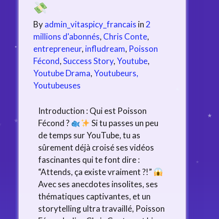
By
admin_vitaspicy_francais
in
2
millions d'abonnés
,
Chris Conte
,
entrepreneur
,
infludream
,
Poisson
Fécond
,
Success Story
,
Youtube
,
Youtube Drama
,
Youtubeurs,
Youtubeuses
Introduction : Qui est Poisson
Fécond ?
Si tu passes un peu
de temps sur YouTube, tu as
sûrement déjà croisé ses vidéos
fascinantes qui te font dire :
“Attends, ça existe vraiment ?!”
Avec ses anecdotes insolites, ses
thématiques captivantes, et un
storytelling ultra travaillé, Poisson