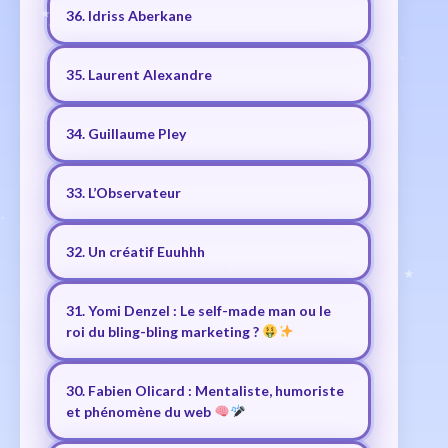
36. Idriss Aberkane
35. Laurent Alexandre
34. Guillaume Pley
33. L’Observateur
32. Un créatif Euuhhh
31. Yomi Denzel : Le self-made man ou le
roi du bling-bling marketing ?
30. Fabien Olicard : Mentaliste, humoriste
et phénomène du web