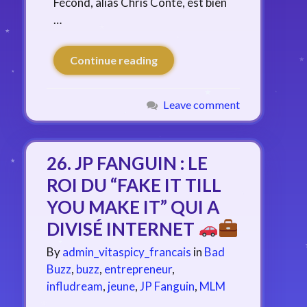
Fécond, alias Chris Conte, est bien
…
Continue reading
Leave comment
26. JP FANGUIN : LE
ROI DU “FAKE IT TILL
YOU MAKE IT” QUI A
DIVISÉ INTERNET
By
admin_vitaspicy_francais
in
Bad
Buzz
,
buzz
,
entrepreneur
,
infludream
,
jeune
,
JP Fanguin
,
MLM