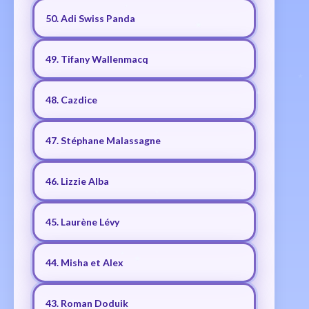
50. Adi Swiss Panda
49. Tifany Wallenmacq
48. Cazdice
47. Stéphane Malassagne
46. Lizzie Alba
45. Laurène Lévy
44. Misha et Alex
43. Roman Doduik