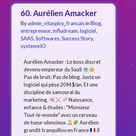
60. Aurélien Amacker
By
admin_vitaspicy_francais
in
Blog
,
entrepreneur
,
infludream
,
logiciel
,
SAAS
,
Softwares
,
Success Story
,
systemeIO
Aurélien Amacker : Le boss discret
devenu empereur du SaaS
Pas de bruit. Pas de bling. Juste un
logiciel qui pèse 20 M $/an. Et une
discipline de samouraï du
marketing.
Naissance,
enfance & études : “Monsieur
Tout-le-monde” avec un cerveau
de tueur silencieux
Aurélien
grandit tranquillou en France
.Il