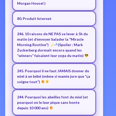
Morgan Housel )
80. Produit Internet
246. 10 raisons de NE PAS se lever à 5h du
matin (et d’envoyer balader la “Miracle
Morning Routine”)
(Spoiler : Mark
Zuckerberg dormait encore quand les
“winners” faisaient leur yoga du matin)
245. Pourquoi il ne faut JAMAIS donner du
miel à un bébé (même si mamie jure que “ça
soigne tout”)
244. Pourquoi les abeilles font du miel (et
pourquoi on le leur pique sans honte
depuis 10 000 ans)