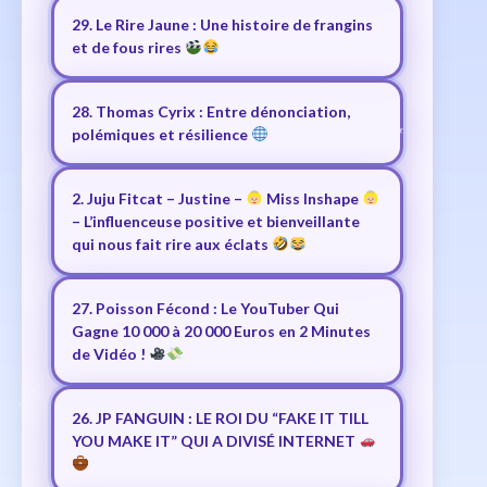
29. Le Rire Jaune : Une histoire de frangins
et de fous rires
28. Thomas Cyrix : Entre dénonciation,
polémiques et résilience
2. Juju Fitcat – Justine –
Miss Inshape
– L’influenceuse positive et bienveillante
qui nous fait rire aux éclats
27. Poisson Fécond : Le YouTuber Qui
Gagne 10 000 à 20 000 Euros en 2 Minutes
de Vidéo !
26. JP FANGUIN : LE ROI DU “FAKE IT TILL
YOU MAKE IT” QUI A DIVISÉ INTERNET