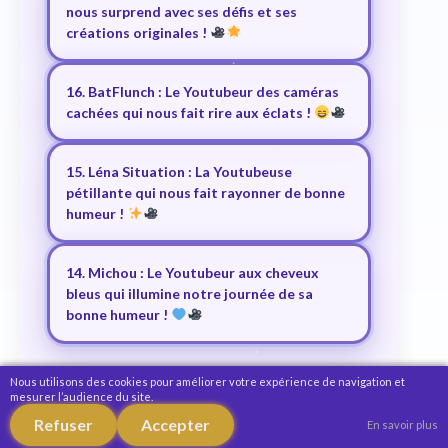
nous surprend avec ses défis et ses
créations originales !
16. BatFlunch : Le Youtubeur des caméras
cachées qui nous fait rire aux éclats !
15. Léna Situation : La Youtubeuse
pétillante qui nous fait rayonner de bonne
humeur !
14. Michou : Le Youtubeur aux cheveux
bleus qui illumine notre journée de sa
bonne humeur !
Nous utilisons des cookies pour améliorer votre expérience de navigation et
mesurer l’audience du site.
Refuser
Accepter
En savoir plus
© 2026 VitaSpicy Francais.