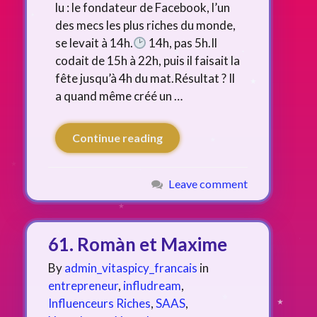
lu : le fondateur de Facebook, l’un
des mecs les plus riches du monde,
se levait à 14h.
14h, pas 5h.Il
codait de 15h à 22h, puis il faisait la
fête jusqu’à 4h du mat.Résultat ? Il
a quand même créé un …
Continue reading
Leave comment
61. Romàn et Maxime
By
admin_vitaspicy_francais
in
entrepreneur
,
infludream
,
Influenceurs Riches
,
SAAS
,