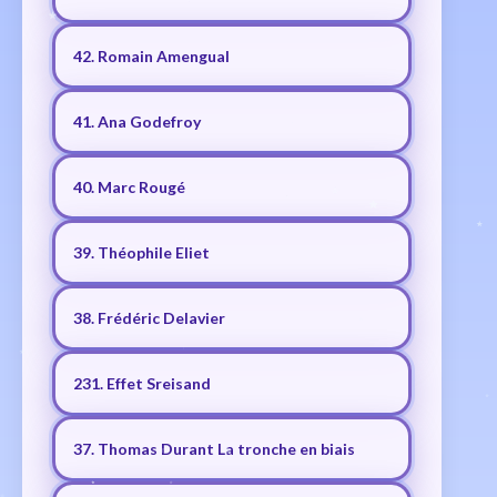
42. Romain Amengual
41. Ana Godefroy
40. Marc Rougé
39. Théophile Eliet
38. Frédéric Delavier
231. Effet Sreisand
37. Thomas Durant La tronche en biais