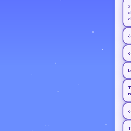
2
d
d
6
6
L
T
r
6
T