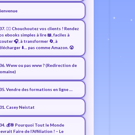
ienvenue
37. ❤️‍🔥 Chouchoutez vos clients ! Rendez
os ebooks simples à lire 📖, faciles à
couter 🎧, à transformer 🔄, à
élécharger ⬇️… pas comme Amazon. 😤
36. Www ou pas www ? (Redirection de
omaine)
35. Vendre des formations en ligne …
01. Casey Neistat
34. 💰🎯 Pourquoi Tout le Monde
evrait Faire de l’Affiliation ! – Le