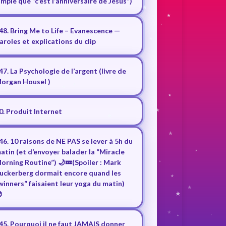
imple que “c’est l’anniversaire de Jésus”)
48. Bring Me to Life – Evanescence —
aroles et explications du clip
47. La Psychologie de l’argent (livre de
organ Housel )
0. Produit Internet
46. 10 raisons de NE PAS se lever à 5h du
atin (et d’envoyer balader la “Miracle
orning Routine”) 🌙💤(Spoiler : Mark
uckerberg dormait encore quand les
winners” faisaient leur yoga du matin)

45. Pourquoi il ne faut JAMAIS donner