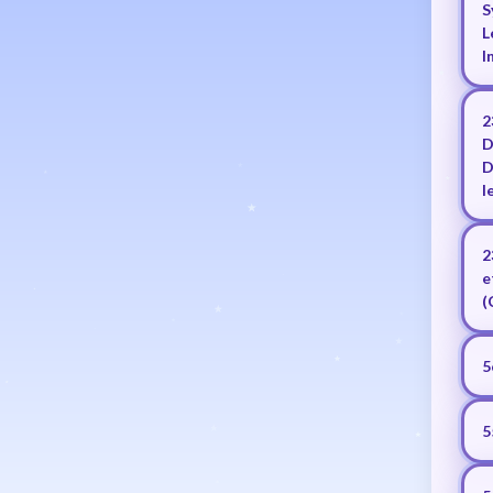
S
L
I
2
D
D
l
2
e
(
5
5