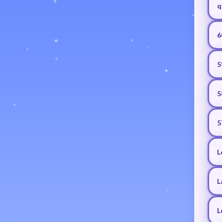
q
6
5
5
5
L
L
L