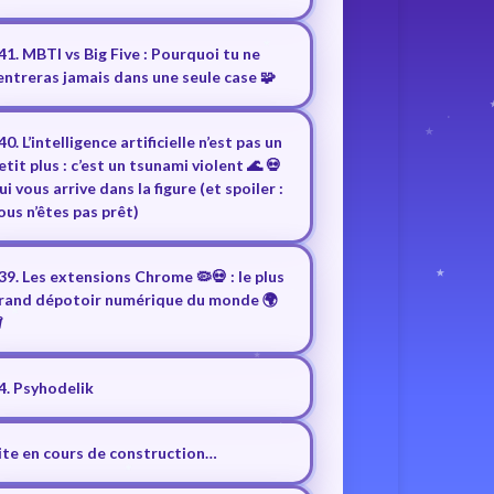
41. MBTI vs Big Five : Pourquoi tu ne
entreras jamais dans une seule case 🧩
40. L’intelligence artificielle n’est pas un
etit plus : c’est un tsunami violent 🌊 💀
ui vous arrive dans la figure (et spoiler :
ous n’êtes pas prêt)
39. Les extensions Chrome 🦠💀 : le plus
rand dépotoir numérique du monde 🌍
️
4. Psyhodelik
ite en cours de construction…