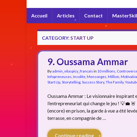
Accueil
Articles
Contact
MasterSkil
CATEGORY:
START UP
9. Oussama Ammar
By
admin_vitaspicy_francais
in
10 millions
,
Controvers
Infopreneuses
,
Insolite
,
Mensonges
,
Million
,
Motivatio
Start Up
,
Storytelling
,
Success Story
,
The Family
,
Youtub
Oussama Ammar : Le visionnaire inspirant et
l’entrepreneuriat qui change le jeu ! 💡💼
(encore) en prison, la garde à vue a été levée.
terrasse, en compagnie de …
Continue reading