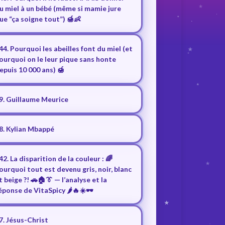
u miel à un bébé (même si mamie jure
ue “ça soigne tout”) 🍯👶
44. Pourquoi les abeilles font du miel (et
ourquoi on le leur pique sans honte
epuis 10 000 ans) 🍯
9. Guillaume Meurice
8. Kylian Mbappé
42. La disparition de la couleur : 🌈
ourquoi tout est devenu gris, noir, blanc
t beige ?! 🚗🏠👔 — l’analyse et la
éponse de VitaSpicy 🌶️🔥☀️🕶️
7. Jésus-Christ