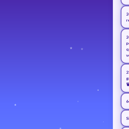
2
r
2
p
q
v
2
g
🗑
6
S