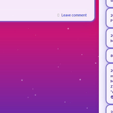
s
Leave comment
2
P
2
M
8
2
m
M
Z
“

2