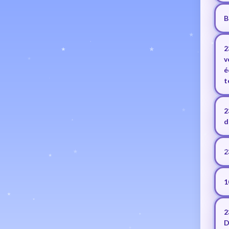
B
2
v
é
t
2
d
2
1
2
D