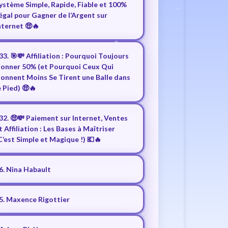
ystème Simple, Rapide, Fiable et 100%
égal pour Gagner de l’Argent sur
nternet 🤑🔥
33. 🎯💸 Affiliation : Pourquoi Toujours
onner 50% (et Pourquoi Ceux Qui
onnent Moins Se Tirent une Balle dans
e Pied) 🤑🔥
32. 🤑💸 Paiement sur Internet, Ventes
t Affiliation : Les Bases à Maîtriser
C’est Simple et Magique !) 💶🔥
6. Nina Habault
5. Maxence Rigottier