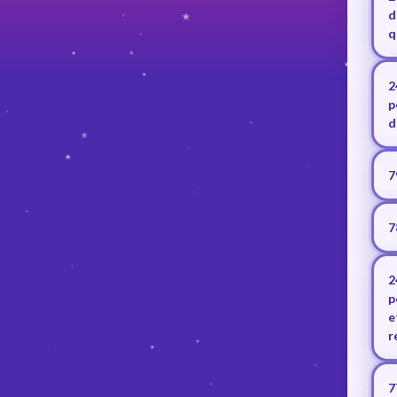
d
q
2
p
d
7
7
2
p
e
r
7