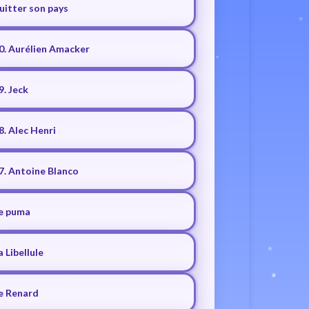
uitter son pays
0. Aurélien Amacker
9. Jeck
8. Alec Henri
7. Antoine Blanco
e puma
a Libellule
e Renard