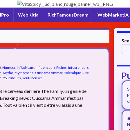
lPro
WebKitia
RichFamousDream
WebMarketiA
Sea
é
,
Humour
,
infludream
,
Influenceurs Riches
,
Infopreneurs,
Pu
n
,
Mytho
,
Mythomane
,
Oussama Ammar
,
Polémique
,
Rire
,
e
,
Youtubeurs, Youtubeuses
S
 le cerveau derrière The Family, un génie de
P
 🚨 Breaking news : Oussama Ammar n’est pas
d
 Tout va bien : il vient d’être vu assis à une

N