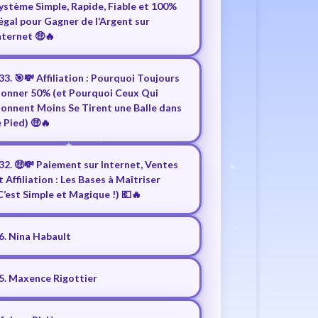
ystème Simple, Rapide, Fiable et 100%
égal pour Gagner de l’Argent sur
nternet 🤑🔥
33. 🎯💸 Affiliation : Pourquoi Toujours
onner 50% (et Pourquoi Ceux Qui
onnent Moins Se Tirent une Balle dans
e Pied) 🤑🔥
32. 🤑💸 Paiement sur Internet, Ventes
t Affiliation : Les Bases à Maîtriser
C’est Simple et Magique !) 💶🔥
6. Nina Habault
5. Maxence Rigottier