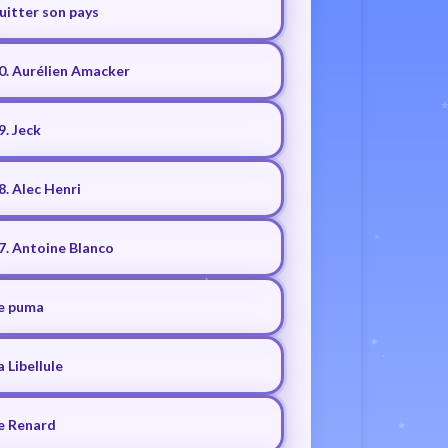
uitter son pays
0. Aurélien Amacker
9. Jeck
8. Alec Henri
7. Antoine Blanco
e puma
a Libellule
e Renard