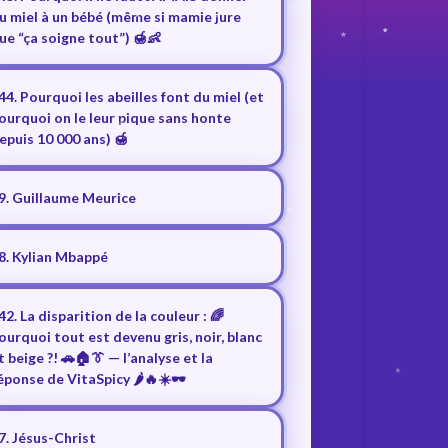
u miel à un bébé (même si mamie jure
ue “ça soigne tout”) 🍯👶
44. Pourquoi les abeilles font du miel (et
ourquoi on le leur pique sans honte
epuis 10 000 ans) 🍯
9. Guillaume Meurice
8. Kylian Mbappé
42. La disparition de la couleur : 🌈
ourquoi tout est devenu gris, noir, blanc
t beige ?! 🚗🏠👔 — l’analyse et la
éponse de VitaSpicy 🌶️🔥☀️🕶️
7. Jésus-Christ