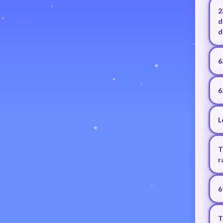
2
d
d
6
6
L
T
r
6
T