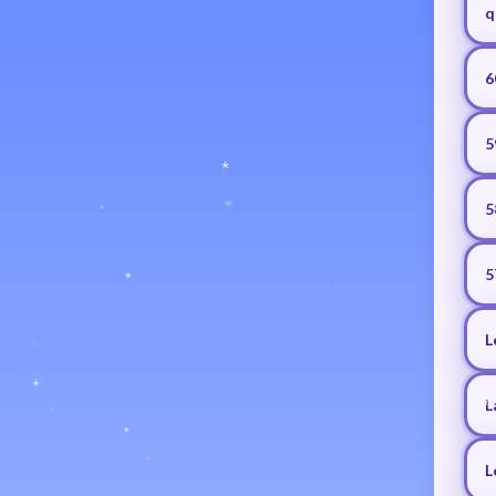
q
6
5
5
5
L
L
L