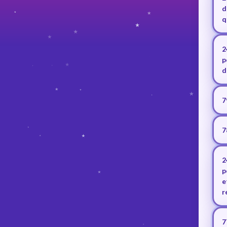
d
q
2
p
d
7
7
2
p
e
r
7