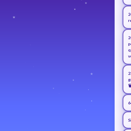
2
r
2
p
q
v
2
g
🗑
6
S