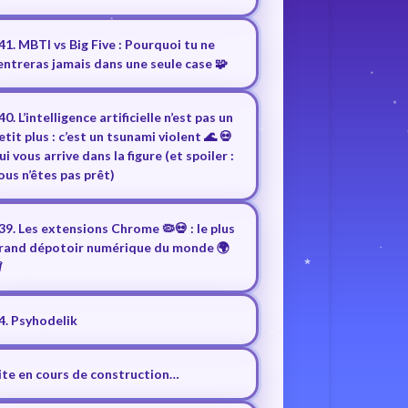
41. MBTI vs Big Five : Pourquoi tu ne
entreras jamais dans une seule case 🧩
40. L’intelligence artificielle n’est pas un
etit plus : c’est un tsunami violent 🌊 💀
ui vous arrive dans la figure (et spoiler :
ous n’êtes pas prêt)
39. Les extensions Chrome 🦠💀 : le plus
rand dépotoir numérique du monde 🌍
️
4. Psyhodelik
ite en cours de construction…