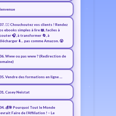
ienvenue
37. ❤️‍🔥 Chouchoutez vos clients ! Rendez
os ebooks simples à lire 📖, faciles à
couter 🎧, à transformer 🔄, à
élécharger ⬇️… pas comme Amazon. 😤
36. Www ou pas www ? (Redirection de
omaine)
35. Vendre des formations en ligne …
01. Casey Neistat
34. 💰🎯 Pourquoi Tout le Monde
evrait Faire de l’Affiliation ! – Le