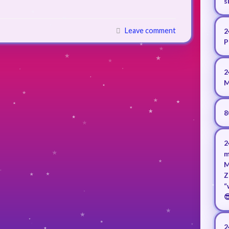
s
Leave comment
2
P
2
M
8
2
m
M
Z
“

2