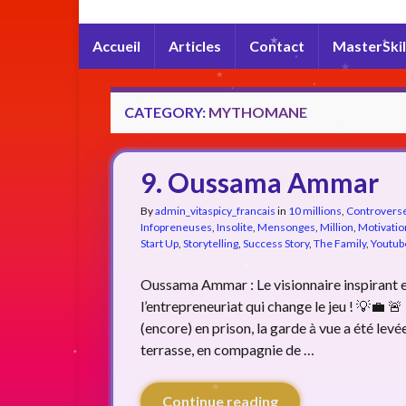
Accueil
Articles
Contact
MasterSkil
CATEGORY:
MYTHOMANE
9. Oussama Ammar
By
admin_vitaspicy_francais
in
10 millions
,
Controvers
Infopreneuses
,
Insolite
,
Mensonges
,
Million
,
Motivatio
Start Up
,
Storytelling
,
Success Story
,
The Family
,
Youtub
Oussama Ammar : Le visionnaire inspirant et
l’entrepreneuriat qui change le jeu ! 💡💼
(encore) en prison, la garde à vue a été levée.
terrasse, en compagnie de …
Continue reading