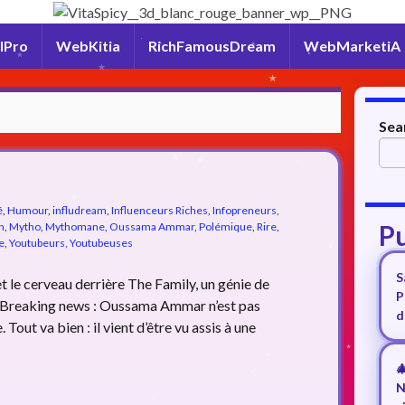
lPro
WebKitia
RichFamousDream
WebMarketiA
Sea
é
,
Humour
,
infludream
,
Influenceurs Riches
,
Infopreneurs,
Pu
n
,
Mytho
,
Mythomane
,
Oussama Ammar
,
Polémique
,
Rire
,
e
,
Youtubeurs, Youtubeuses
S
 le cerveau derrière The Family, un génie de
P
 🚨 Breaking news : Oussama Ammar n’est pas
d
 Tout va bien : il vient d’être vu assis à une

N