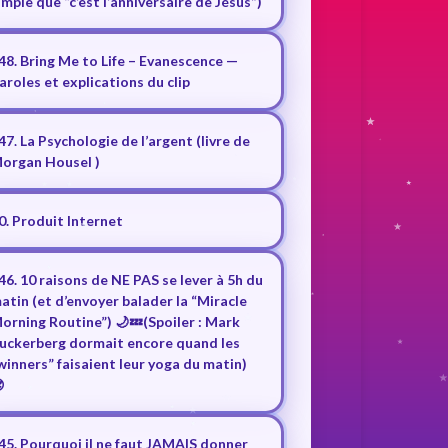
imple que “c’est l’anniversaire de Jésus”)
48. Bring Me to Life – Evanescence —
aroles et explications du clip
47. La Psychologie de l’argent (livre de
organ Housel )
0. Produit Internet
46. 10 raisons de NE PAS se lever à 5h du
atin (et d’envoyer balader la “Miracle
orning Routine”) 🌙💤(Spoiler : Mark
uckerberg dormait encore quand les
winners” faisaient leur yoga du matin)

45. Pourquoi il ne faut JAMAIS donner