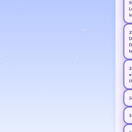
S
L
I
2
D
D
l
2
e
(
5
5