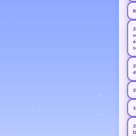
B
2
v
é
t
2
d
2
1
2
D