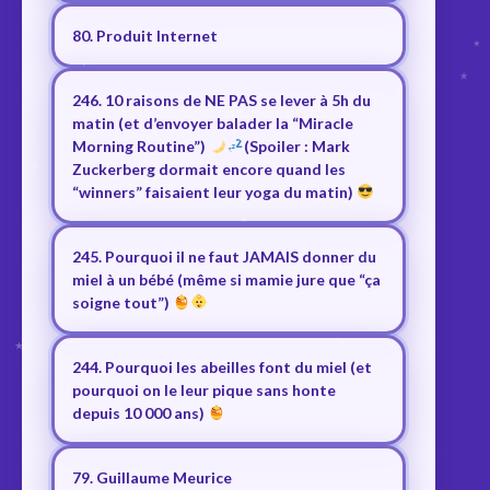
80. Produit Internet
246. 10 raisons de NE PAS se lever à 5h du
matin (et d’envoyer balader la “Miracle
Morning Routine”)
(Spoiler : Mark
Zuckerberg dormait encore quand les
“winners” faisaient leur yoga du matin)
245. Pourquoi il ne faut JAMAIS donner du
miel à un bébé (même si mamie jure que “ça
soigne tout”)
244. Pourquoi les abeilles font du miel (et
pourquoi on le leur pique sans honte
depuis 10 000 ans)
79. Guillaume Meurice