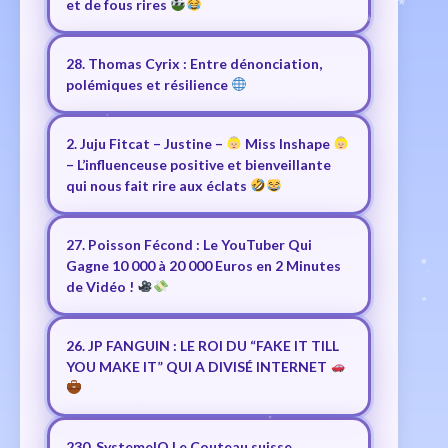
et de fous rires
28. Thomas Cyrix : Entre dénonciation,
polémiques et résilience
2. Juju Fitcat – Justine –
Miss Inshape
– L’influenceuse positive et bienveillante
qui nous fait rire aux éclats
27. Poisson Fécond : Le YouTuber Qui
Gagne 10 000 à 20 000 Euros en 2 Minutes
de Vidéo !
26. JP FANGUIN : LE ROI DU “FAKE IT TILL
YOU MAKE IT” QUI A DIVISÉ INTERNET
230. SystemeIO Le Couteau suisse