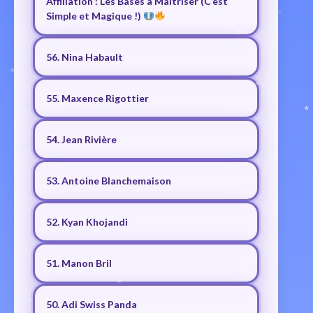
Affiliation : Les Bases à Maîtriser (C’est
Simple et Magique !)
56. Nina Habault
55. Maxence Rigottier
54. Jean Rivière
53. Antoine Blanchemaison
52. Kyan Khojandi
51. Manon Bril
50. Adi Swiss Panda