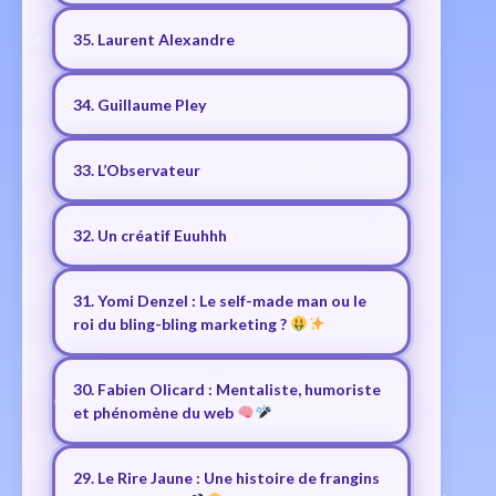
35. Laurent Alexandre
34. Guillaume Pley
33. L’Observateur
32. Un créatif Euuhhh
31. Yomi Denzel : Le self-made man ou le
roi du bling-bling marketing ?
30. Fabien Olicard : Mentaliste, humoriste
et phénomène du web
29. Le Rire Jaune : Une histoire de frangins