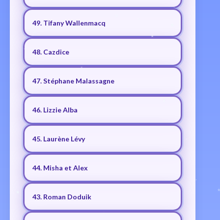
49. Tifany Wallenmacq
48. Cazdice
47. Stéphane Malassagne
46. Lizzie Alba
45. Laurène Lévy
44. Misha et Alex
43. Roman Doduik