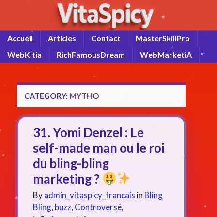
Accueil
Articles
Contact
MasterSkillPro
WebKitia
RichFamousDream
WebMarketiA
CATEGORY:
MYTHO
31. Yomi Denzel : Le
self-made man ou le roi
du bling-bling
marketing ?
By
admin_vitaspicy_francais
in
Bling
Bling
,
buzz
,
Controversé
,