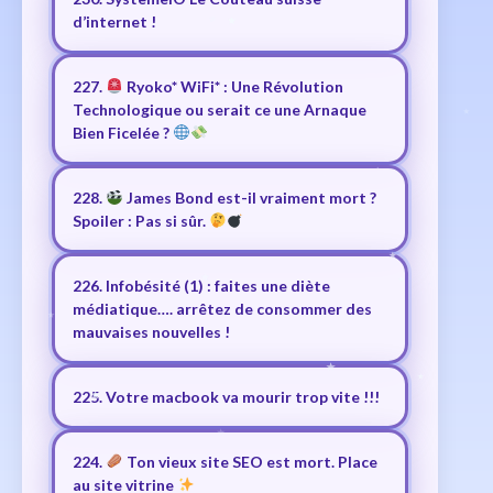
d’internet !
227.
Ryoko* WiFi* : Une Révolution
Technologique ou serait ce une Arnaque
Bien Ficelée ?
228.
James Bond est-il vraiment mort ?
Spoiler : Pas si sûr.
226. Infobésité (1) : faites une diète
médiatique…. arrêtez de consommer des
mauvaises nouvelles !
225. Votre macbook va mourir trop vite !!!
224.
Ton vieux site SEO est mort. Place
au site vitrine