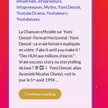
infludream
,
Infopreneurs,
Infopreneuses
,
Mytho
,
Yomi Denzel
,
Youtube Drama
,
Youtubeurs,
Youtubeuses
La Chanson officielle sur Yomi
Denzel : Format Horizontal : Yomi
Denzel : sa vraie histoire expliquée
en vidéo : Fake it until you make it !
“Des HLM aux millions d’euros” :
Vraie success story ou storytelling
de luxe ?
Yomi Denzel, alias
Ayomidé Nicolas Olaniyi, voit le
jour le 1ᵉʳ août 1996 …
Continue reading