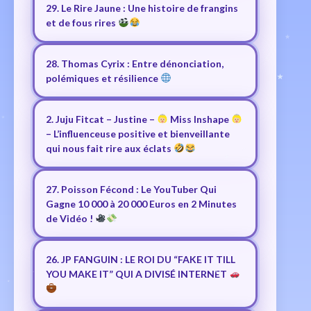
29. Le Rire Jaune : Une histoire de frangins
et de fous rires
28. Thomas Cyrix : Entre dénonciation,
polémiques et résilience
2. Juju Fitcat – Justine –
Miss Inshape
– L’influenceuse positive et bienveillante
qui nous fait rire aux éclats
27. Poisson Fécond : Le YouTuber Qui
Gagne 10 000 à 20 000 Euros en 2 Minutes
de Vidéo !
26. JP FANGUIN : LE ROI DU “FAKE IT TILL
YOU MAKE IT” QUI A DIVISÉ INTERNET