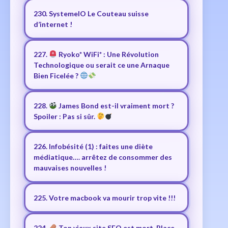
230. SystemeIO Le Couteau suisse
d’internet !
227.
Ryoko* WiFi* : Une Révolution
Technologique ou serait ce une Arnaque
Bien Ficelée ?
228.
James Bond est-il vraiment mort ?
Spoiler : Pas si sûr.
226. Infobésité (1) : faites une diète
médiatique…. arrêtez de consommer des
mauvaises nouvelles !
225. Votre macbook va mourir trop vite !!!
224.
Ton vieux site SEO est mort. Place