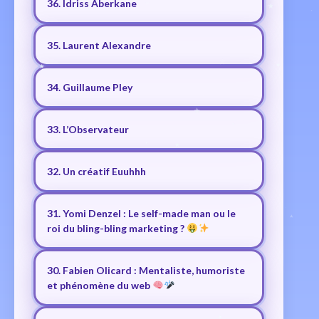
36. Idriss Aberkane
35. Laurent Alexandre
34. Guillaume Pley
33. L’Observateur
32. Un créatif Euuhhh
31. Yomi Denzel : Le self-made man ou le
roi du bling-bling marketing ?
30. Fabien Olicard : Mentaliste, humoriste
et phénomène du web