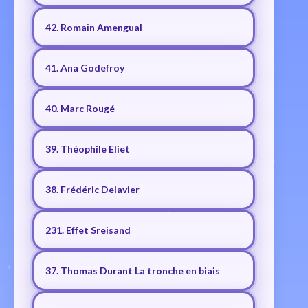
42. Romain Amengual
41. Ana Godefroy
40. Marc Rougé
39. Théophile Eliet
38. Frédéric Delavier
231. Effet Sreisand
37. Thomas Durant La tronche en biais