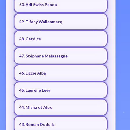
50. Adi Swiss Panda
49. Tifany Wallenmacq
48. Cazdice
47. Stéphane Malassagne
46. Lizzie Alba
45. Laurène Lévy
44. Misha et Alex
43. Roman Doduik