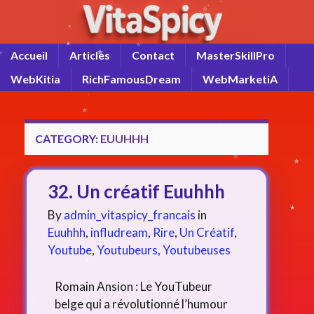
Accueil
Articles
Contact
MasterSkillPro
WebKitia
RichFamousDream
WebMarketiA
CATEGORY:
EUUHHH
32. Un créatif Euuhhh
By
admin_vitaspicy_francais
in
Euuhhh
,
infludream
,
Rire
,
Un Créatif
,
Youtube
,
Youtubeurs, Youtubeuses
Romain Ansion : Le YouTubeur
belge qui a révolutionné l’humour