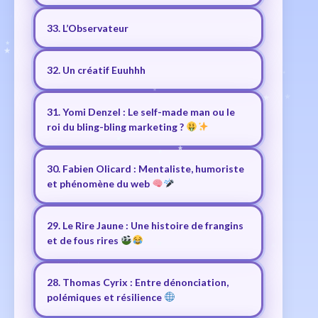
33. L’Observateur
32. Un créatif Euuhhh
31. Yomi Denzel : Le self-made man ou le
roi du bling-bling marketing ?
30. Fabien Olicard : Mentaliste, humoriste
et phénomène du web
29. Le Rire Jaune : Une histoire de frangins
et de fous rires
28. Thomas Cyrix : Entre dénonciation,
polémiques et résilience