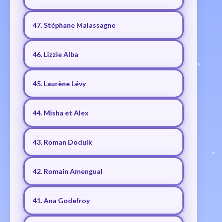
47. Stéphane Malassagne
46. Lizzie Alba
45. Laurène Lévy
44. Misha et Alex
43. Roman Doduik
42. Romain Amengual
41. Ana Godefroy