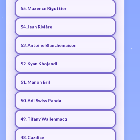
55. Maxence Rigottier
54. Jean Rivière
53. Antoine Blanchemaison
52. Kyan Khojandi
51. Manon Bril
50. Adi Swiss Panda
49. Tifany Wallenmacq
48. Cazdice