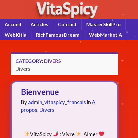
Accueil
Articles
Contact
MasterSkillPro
WebKitia
RichFamousDream
WebMarketiA
CATEGORY:
DIVERS
Divers
Bienvenue
By
admin_vitaspicy_francais
in
A
propos
,
Divers
VitaSpicy
: Vivre
, Aimer