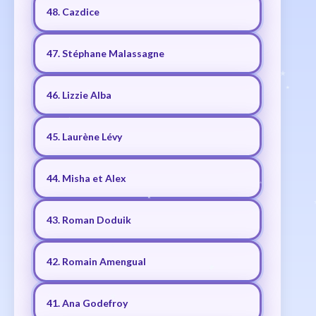
48. Cazdice
47. Stéphane Malassagne
46. Lizzie Alba
45. Laurène Lévy
44. Misha et Alex
43. Roman Doduik
42. Romain Amengual
41. Ana Godefroy