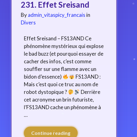
231. Effet Sreisand
By
admin_vitaspicy_francais
in
Divers
Effet Sreisand – FS13AND Ce
phénomène mystérieux qui explose
le bad buzz (et pourquoi essayer de
cacher des infos, c’est comme
souffler sur une flamme avec un
bidon d’essence)
FS13AND :
Mais c’est quoi ce truc au nom de
robot dystopique ?
Derrière
cet acronyme un brin futuriste,
l’FS13AND cache un phénomène à
…
Continue reading