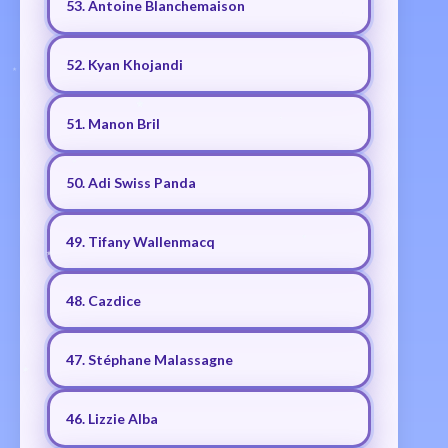
53. Antoine Blanchemaison
52. Kyan Khojandi
51. Manon Bril
50. Adi Swiss Panda
49. Tifany Wallenmacq
48. Cazdice
47. Stéphane Malassagne
46. Lizzie Alba