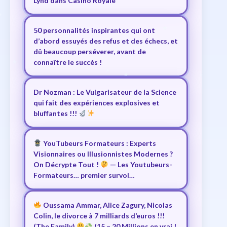
Lynd dans Casino Royale
50 personnalités inspirantes qui ont
d’abord essuyés des refus et des échecs, et
dû beaucoup perséverer, avant de
connaître le succès !
Dr Nozman : Le Vulgarisateur de la Science
qui fait des expériences explosives et
bluffantes !!!
YouTubeurs Formateurs : Experts
Visionnaires ou Illusionnistes Modernes ?
On Décrypte Tout !
— Les Youtubeurs-
Formateurs… premier survol…
Oussama Ammar, Alice Zagury, Nicolas
Colin, le divorce à 7 milliards d’euros !!!
(The Family)
(15 – 20 Millions en vrai !