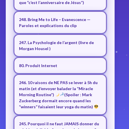
que “c’est l’anniversaire de Jésus”)
248. Bring Me to Life – Evanescence —
Paroles et explications du clip
247. La Psychologie de l’argent (livre de
Morgan Housel )
80. Produit Internet
246. 10 raisons de NE PAS se lever à 5h du
matin (et d’envoyer balader la “Miracle
Morning Routine”)
(Spoiler : Mark
Zuckerberg dormait encore quand les
“winners” faisaient leur yoga du matin)
245. Pourquoi il ne faut JAMAIS donner du