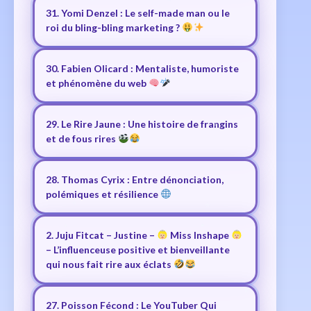
31. Yomi Denzel : Le self-made man ou le
roi du bling-bling marketing ?
30. Fabien Olicard : Mentaliste, humoriste
et phénomène du web
29. Le Rire Jaune : Une histoire de frangins
et de fous rires
28. Thomas Cyrix : Entre dénonciation,
polémiques et résilience
2. Juju Fitcat – Justine –
Miss Inshape
– L’influenceuse positive et bienveillante
qui nous fait rire aux éclats
27. Poisson Fécond : Le YouTuber Qui