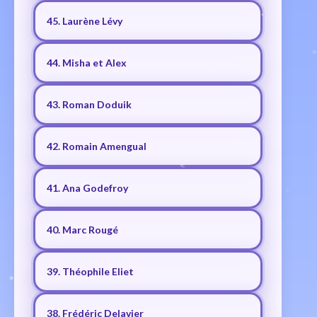
45. Laurène Lévy
44. Misha et Alex
43. Roman Doduik
42. Romain Amengual
41. Ana Godefroy
40. Marc Rougé
39. Théophile Eliet
38. Frédéric Delavier