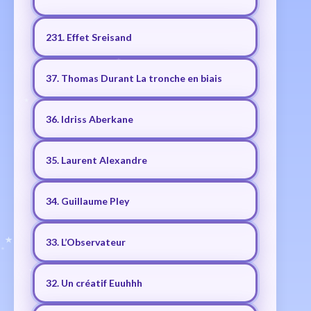
231. Effet Sreisand
37. Thomas Durant La tronche en biais
36. Idriss Aberkane
35. Laurent Alexandre
34. Guillaume Pley
33. L’Observateur
32. Un créatif Euuhhh