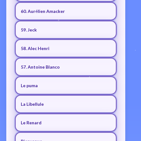
60. Aurélien Amacker
59. Jeck
58. Alec Henri
57. Antoine Blanco
Le puma
La Libellule
Le Renard