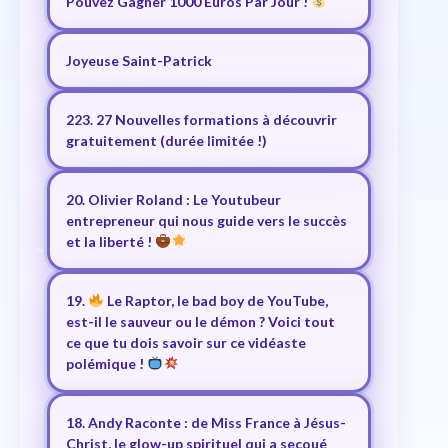
Pouvez Gagner 1000 Euros Par Jour !
Joyeuse Saint-Patrick
223. 27 Nouvelles formations à découvrir
gratuitement (durée limitée !)
20. Olivier Roland : Le Youtubeur
entrepreneur qui nous guide vers le succès
et la liberté !
19.
Le Raptor, le bad boy de YouTube,
est-il le sauveur ou le démon ? Voici tout
ce que tu dois savoir sur ce vidéaste
polémique !
18. Andy Raconte : de Miss France à Jésus-
Christ, le glow-up spirituel qui a secoué