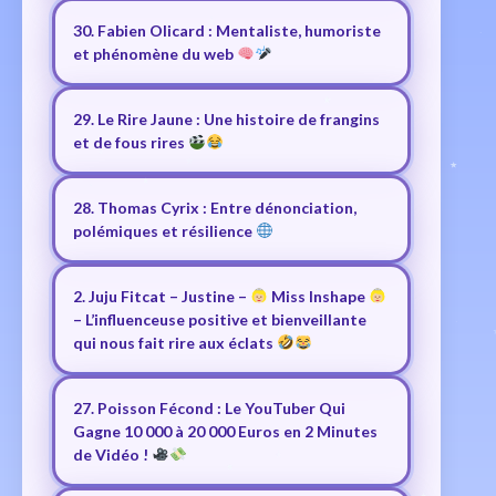
30. Fabien Olicard : Mentaliste, humoriste
et phénomène du web
29. Le Rire Jaune : Une histoire de frangins
et de fous rires
28. Thomas Cyrix : Entre dénonciation,
polémiques et résilience
2. Juju Fitcat – Justine –
Miss Inshape
– L’influenceuse positive et bienveillante
qui nous fait rire aux éclats
27. Poisson Fécond : Le YouTuber Qui
Gagne 10 000 à 20 000 Euros en 2 Minutes
de Vidéo !