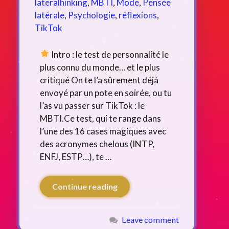
lateralhinking
,
MBTI
,
Mode
,
Pensée
latérale
,
Psychologie
,
réflexions
,
TikTok
Intro : le test de personnalité le
plus connu du monde… et le plus
critiqué On te l’a sûrement déjà
envoyé par un pote en soirée, ou tu
l’as vu passer sur TikTok : le
MBTI.Ce test, qui te range dans
l’une des 16 cases magiques avec
des acronymes chelous (INTP,
ENFJ, ESTP…), te …
Continue reading
Leave comment