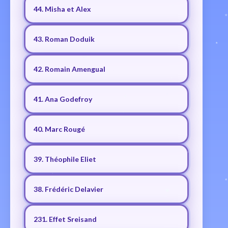
44. Misha et Alex
43. Roman Doduik
42. Romain Amengual
41. Ana Godefroy
40. Marc Rougé
39. Théophile Eliet
38. Frédéric Delavier
231. Effet Sreisand