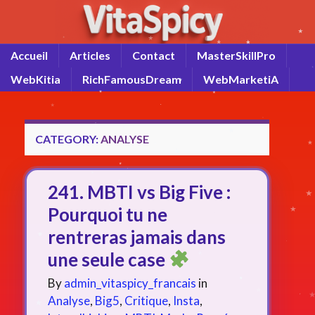
Accueil
Articles
Contact
MasterSkillPro
WebKitia
RichFamousDream
WebMarketiA
CATEGORY:
ANALYSE
241. MBTI vs Big Five :
Pourquoi tu ne
rentreras jamais dans
une seule case
By
admin_vitaspicy_francais
in
Analyse
,
Big5
,
Critique
,
Insta
,