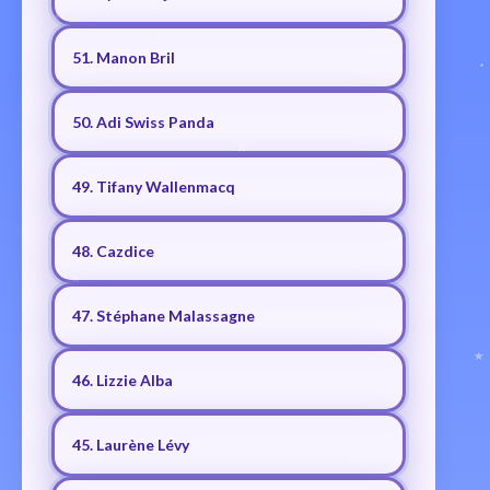
51. Manon Bril
50. Adi Swiss Panda
49. Tifany Wallenmacq
48. Cazdice
47. Stéphane Malassagne
46. Lizzie Alba
45. Laurène Lévy