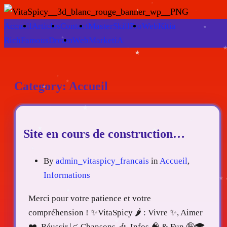
Accueil
Articles
Contact
MasterSkillPro
WebKitia
RichFamousDream
WebMarketiA
Category:
Accueil
Site en cours de construction…
By
admin_vitaspicy_francais
in
Accueil
,
Informations
Merci pour votre patience et votre
compréhension ! ✨VitaSpicy 🌶️ : Vivre ✨, Aimer
❤️, Réussir 📈,Chansons 🎶, Infos 🧠 & Fun 🤪🎓