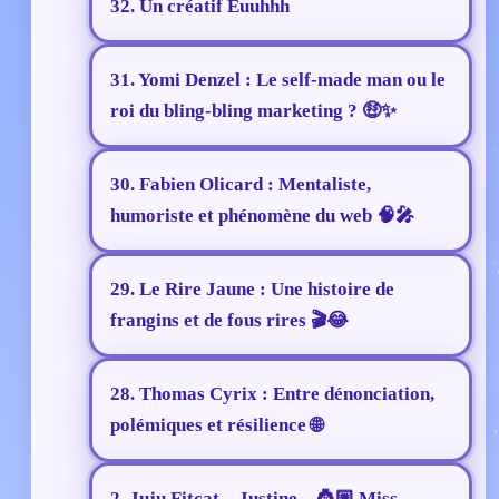
32. Un créatif Euuhhh
31. Yomi Denzel : Le self-made man ou le
roi du bling-bling marketing ? 🤑✨
30. Fabien Olicard : Mentaliste,
humoriste et phénomène du web 🧠🎤
29. Le Rire Jaune : Une histoire de
frangins et de fous rires 🎬😂
28. Thomas Cyrix : Entre dénonciation,
polémiques et résilience 🌐
2. Juju Fitcat – Justine – 👸🏼 Miss