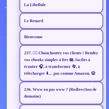
La Libellule
Le Renard
Bienvenue
237. ❤️‍🔥 Chouchoutez vos clients ! Rendez
vos ebooks simples à lire 📖, faciles à
écouter 🎧, à transformer 🔄, à
télécharger ⬇️… pas comme Amazon. 😤
236. Www ou pas www ? (Redirection de
domaine)