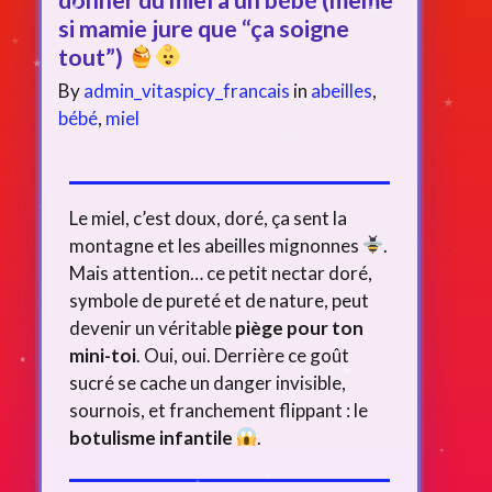
si mamie jure que “ça soigne
tout”)
By
admin_vitaspicy_francais
in
abeilles
,
bébé
,
miel
Le miel, c’est doux, doré, ça sent la
montagne et les abeilles mignonnes
.
Mais attention… ce petit nectar doré,
symbole de pureté et de nature, peut
devenir un véritable
piège pour ton
mini-toi
. Oui, oui. Derrière ce goût
sucré se cache un danger invisible,
sournois, et franchement flippant : le
botulisme infantile
.