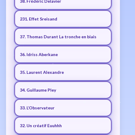
38. Frédéric Delavier
231. Effet Sreisand
37. Thomas Durant La tronche en biais
36. Idriss Aberkane
35. Laurent Alexandre
34. Guillaume Pley
33. L’Observateur
32. Un créatif Euuhhh