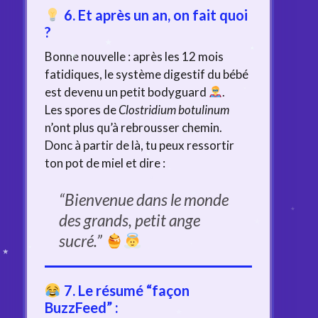
6. Et après un an, on fait quoi
?
Bonne nouvelle : après les 12 mois
fatidiques, le système digestif du bébé
est devenu un petit bodyguard
.
Les spores de
Clostridium botulinum
n’ont plus qu’à rebrousser chemin.
Donc à partir de là, tu peux ressortir
ton pot de miel et dire :
“Bienvenue dans le monde
des grands, petit ange
sucré.”
7. Le résumé “façon
BuzzFeed” :