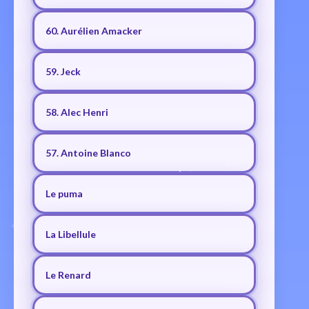
60. Aurélien Amacker
59. Jeck
58. Alec Henri
57. Antoine Blanco
Le puma
La Libellule
Le Renard