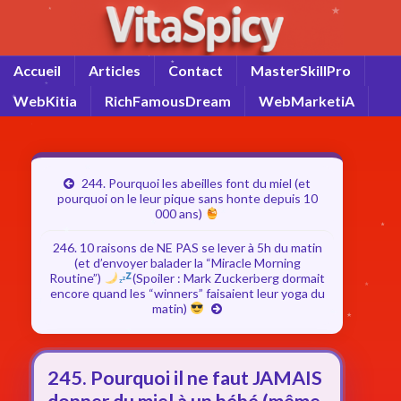
Accueil
Articles
Contact
MasterSkillPro
WebKitia
RichFamousDream
WebMarketiA
244. Pourquoi les abeilles font du miel (et
pourquoi on le leur pique sans honte depuis 10
000 ans)
246. 10 raisons de NE PAS se lever à 5h du matin
(et d’envoyer balader la “Miracle Morning
Routine”)
(Spoiler : Mark Zuckerberg dormait
encore quand les “winners” faisaient leur yoga du
matin)
245. Pourquoi il ne faut JAMAIS
donner du miel à un bébé (même