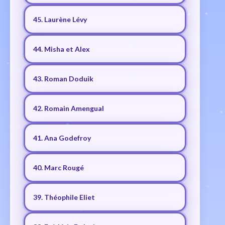
45. Laurène Lévy
44. Misha et Alex
43. Roman Doduik
42. Romain Amengual
41. Ana Godefroy
40. Marc Rougé
39. Théophile Eliet