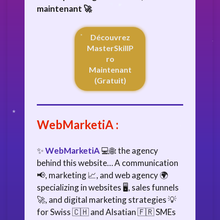
maintenant 🚀
Découvrez
MasterSkillP
ro
Maintenant
(Gratuit)
WebMarketiA
:
✨
WebMarketiA
💻🌐: the agency
behind this website… A communication
📢, marketing 📈, and web agency 🌍
specializing in websites 🖥️, sales funnels
🚀, and digital marketing strategies 💡
for Swiss 🇨🇭 and Alsatian 🇫🇷 SMEs