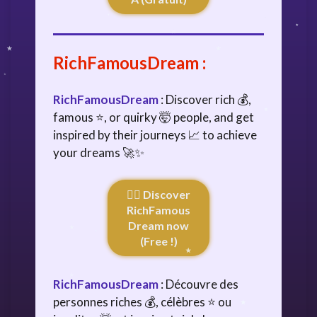
RichFamousDream
:
RichFamousDream
: Discover rich 💰,
famous ⭐, or quirky 🤯 people, and get
inspired by their journeys 📈 to achieve
your dreams 🚀✨
👉🏻 Discover
RichFamous
Dream now
(Free !)
RichFamousDream
: Découvre des
personnes riches 💰, célèbres ⭐ ou