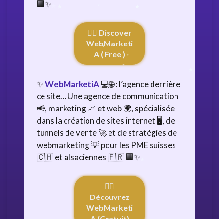
🏢✨
👉🏻 Discover
WebMarketi
A ( Free )
✨
WebMarketiA
💻🌐 : l’agence derrière
ce site… Une agence de communication
📢, marketing 📈 et web 🌍, spécialisée
dans la création de sites internet 🖥️, de
tunnels de vente 🚀 et de stratégies de
webmarketing 💡 pour les PME suisses
🇨🇭 et alsaciennes 🇫🇷 🏢✨
👉🏻
Découvrez
WebMarketi
A (Gratuit)