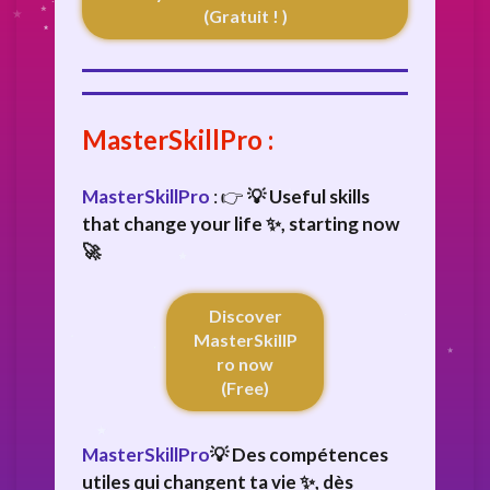
(Gratuit ! )
MasterSkillPro
:
MasterSkillPro
: 👉
💡 Useful skills
that change your life ✨, starting now
🚀
Discover
MasterSkillP
ro now
(Free)
MasterSkillPro
💡 Des compétences
utiles qui changent ta vie ✨, dès