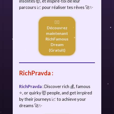
insolites 🤯, et inspire-toi de leur
parcours 📈 pour réaliser tes rêves 🚀✨
👉🏻
Découvrez
maintenant
RichFamous
Dream
(Gratuit)
RichPravda
:
RichPravda
: Discover rich 💰, famous
⭐, or quirky 🤯 people, and get inspired
by their journeys 📈 to achieve your
dreams 🚀✨