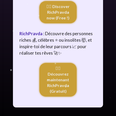
👉🏻 Discover
RichPravda
now (Free !)
RichPravda
: Découvre des personnes
riches 💰, célèbres ⭐ ou insolites 🤯, et
inspire-toi de leur parcours 📈 pour
réaliser tes rêves 🚀✨
👉🏻
Découvrez
maintenant
RichPravda
(Gratuit)