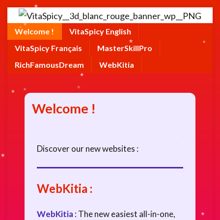
Welcome !
VitaSpicy English
VitaSpicy Français
MasterSkillPro
RichFamousDream
WebKitia
Welcome !
Discover our new websites :
WebKitia
:
WebKitia
: The new easiest all-in-one,